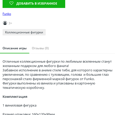
Томская область
ДОБАВИТЬ В ИЗБРАННОЕ
Тюменская область
Funko
Удмуртия
3+
Ульяновская область
Коллекционные фигурки
Описание игры
Отзывы (0)
Отличные коллекционные фигурки по любимым вселенным станут
желанным подарком для любого фаната!
Забавное исполнение в аниме стиле тиби, для которого характерны
увеличенная, по сравнению с туловищем, голова и большие глаз
персонажей стало фирменной маркой фигурок от Funko.
Фигурки выполнены из винила и упакованы в картонную
тематическую коробочку.
Комплектация
1 виниловая фигурка
Размер упаковки: 160x120x90мм