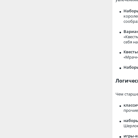
Наборы
короле
сообра
Вариан
«Квест
себя н
Квесты
«Мрачн
Наборы
Логичес
Чем старше
класси
прочие,
наборы
Шерлок
игры-