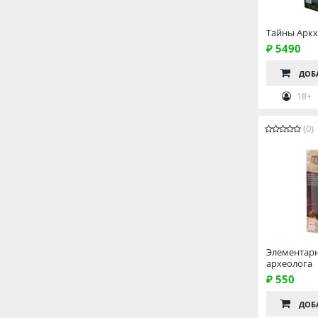
Тайны Арк
₽ 5490
ДОБ
18+
(0)
Элементарн
археолога
₽ 550
ДОБ