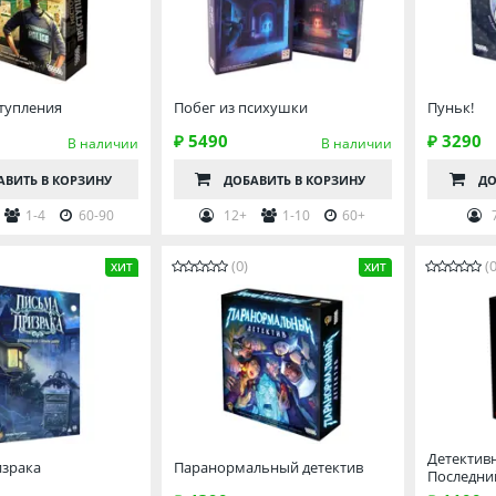
тупления
Побег из психушки
Пуньк!
₽ 5490
₽ 3290
В наличии
В наличии
АВИТЬ
В КОРЗИНУ
ДОБАВИТЬ
В КОРЗИНУ
ДО
1-4
60-90
12+
1-10
60+
(0)
(0
ХИТ
ХИТ
Детектив
израка
Паранормальный детектив
Последни