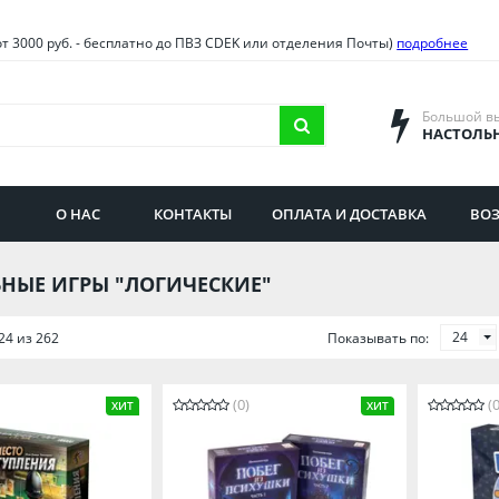
овия
Санкт-Петербург и облас
от 3000 руб. - бесплатно до ПВЗ CDEK или отделения Почты)
подробнее
ва и область
Самарская область
городская область
Саратовская область
Большой в
НАСТОЛЬ
сибирская область
Свердловская область
ая область
Смоленская область
О НАС
КОНТАКТЫ
ОПЛАТА И ДОСТАВКА
ВОЗ
бургская область
Ставропольский край
НЫЕ ИГРЫ "ЛОГИЧЕСКИЕ"
24
24 из 262
Показывать по:
(0)
(0
ХИТ
ХИТ