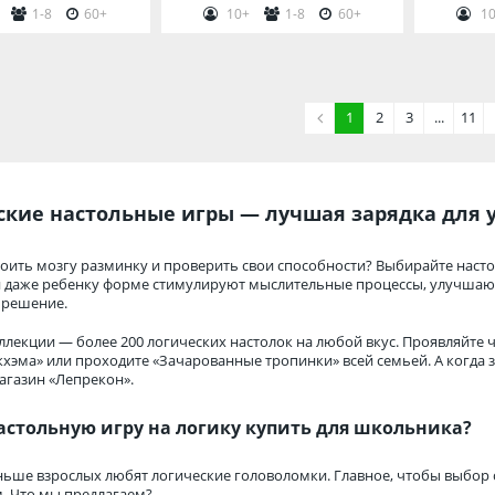
1-8
60+
10+
1-8
60+
10
1
2
3
...
11
ские настольные игры — лучшая зарядка для 
роить мозгу разминку и проверить свои способности? Выбирайте наст
 даже ребенку форме стимулируют мыслительные процессы, улучшают 
 решение.
ллекции — более 200 логических настолок на любой вкус. Проявляйте ч
кхэма» или проходите «Зачарованные тропинки» всей семьей. А когда 
агазин «Лепрекон».
астольную игру на логику купить для школьника?
ньше взрослых любят логические головоломки. Главное, чтобы выбор со
. Что мы предлагаем?