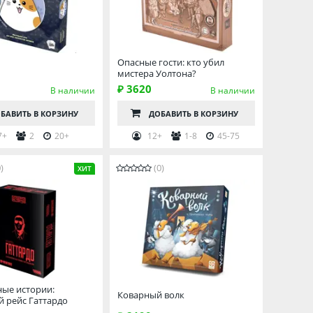
Опасные гости: кто убил
мистера Уолтона?
₽ 3620
В наличии
В наличии
БАВИТЬ
В КОРЗИНУ
ДОБАВИТЬ
В КОРЗИНУ
7+
2
20+
12+
1-8
45-75
)
(0)
ХИТ
ные истории:
Коварный волк
й рейс Гаттардо