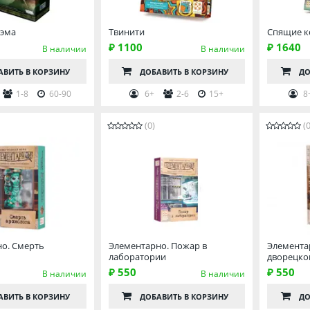
хэма
Твинити
Спящие к
₽ 1100
₽ 1640
В наличии
В наличии
АВИТЬ
В КОРЗИНУ
ДОБАВИТЬ
В КОРЗИНУ
ДО
1-8
60-90
6+
2-6
15+
8
(0)
(0
о. Смерть
Элементарно. Пожар в
Элемента
лаборатории
дворецко
₽ 550
₽ 550
В наличии
В наличии
АВИТЬ
В КОРЗИНУ
ДОБАВИТЬ
В КОРЗИНУ
ДО