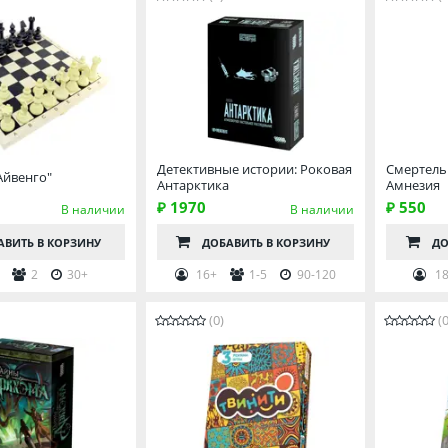
Детективные истории: Роковая
Смертель
Айвенго"
Антарктика
Амнезия
₽ 1970
₽ 550
В наличии
В наличии
АВИТЬ
В КОРЗИНУ
ДОБАВИТЬ
В КОРЗИНУ
ДО
2
30+
16+
1-5
90-120
18
(0)
(0