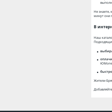
выполн
Не знаете,
минут они 
В интер
Наш катало
Подходящий
выбир
оплачи
ЮMoney
быстро
Жители Бря
Добавляйте