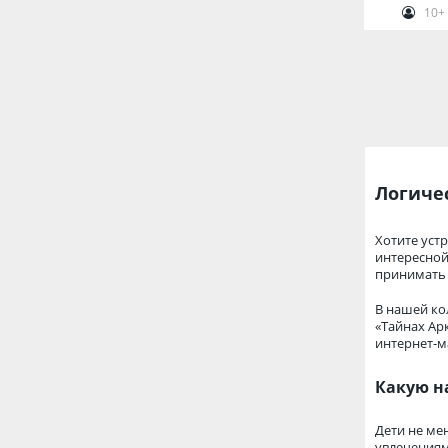
10+
Логиче
Хотите уст
интересной
принимать
В нашей ко
«Тайнах Ар
интернет-м
Какую н
Дети не ме
увлечениям