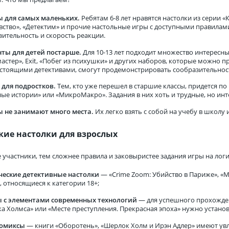
 для самых маленьких.
Ребятам 6-8 лет нравятся настолки из серии «
вство», «Детектим» и прочие настольные игры с доступными правила
зительность и скорость реакции.
ты для детей постарше.
Для 10-13 лет подходит множество интересн
мастер», Exit, «Побег из психушки» и других наборов, которые можно 
астоящими детективами, смогут продемонстрировать сообразительност
 для подростков.
Тем, кто уже перешел в старшие классы, придется по
ые истории» или «МикроМакро». Задания в них хоть и трудные, но ин
 не занимают много места.
Их легко взять с собой на учебу в школу
кие настолки для взрослых
 участники, тем сложнее правила и заковыристее задания игры на логи
ческие детективные настолки
— «Crime Zoom: Убийство в Париже», «М
 относящиеся к категории 18+;
 с элементами современных технологий
— для успешного прохожден
а Холмса» или «Месте преступления. Прекрасная эпоха» нужно устан
комиксы
— книги «Оборотень», «Шерлок Холм и Ирэн Адлер» имеют ув