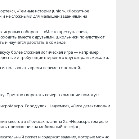
Кортекс», «Темные истории Junior», «Лоскутное
ми и не сложными для малышей заданиями на
ых игровых наборов — «Место преступления»,
проходить вместе с друзьями. Школьники почувствуют
ь и научатся работать в команде.
 вкусу более сложная логическая игра — например,
тересные и требующие широкого кругозора и смекалки.
 и использовать время перемен с пользой.
ку. Приятно скоротать вечер в компании помогут:
икроМакро. Город улик. Надземка», «Лига детективов» и
ия квестов в «Поисках планеты X», «Нераскрытом деле
овить приложение на мобильный телефон;
лекательный сюжет и содержат задания, которые можно