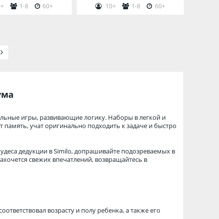
+
1-8
60+
10+
1-8
60+
ума
ольные игры, развивающие логику. Наборы в легкой и
память, учат оригинально подходить к задаче и быстро
удеса дедукции в Similo, допрашивайте подозреваемых в
захочется свежих впечатлений, возвращайтесь в
ответствовал возрасту и полу ребенка, а также его