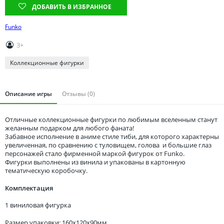
Томская область
ДОБАВИТЬ В ИЗБРАННОЕ
Тюменская область
Funko
Удмуртия
3+
Ульяновская область
Коллекционные фигурки
Описание игры
Отзывы (0)
Отличные коллекционные фигурки по любимым вселенным станут
желанным подарком для любого фаната!
Забавное исполнение в аниме стиле тиби, для которого характерны
увеличенная, по сравнению с туловищем, голова и большие глаз
персонажей стало фирменной маркой фигурок от Funko.
Фигурки выполнены из винила и упакованы в картонную
тематическую коробочку.
Комплектация
1 виниловая фигурка
Размер упаковки: 160x120x90мм