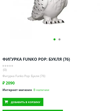
Омская область
Оренбургская область
Пензенская область
Пермский край
Ростовская область
Рязанская область
Санкт-Петербург и область
Самарская область
ФИГУРКА FUNKO POP: БУКЛЯ (76)
Саратовская область
Свердловская область
(0)
Смоленская область
Фигурка Funko Pop: Букля (76)
Ставропольский край
₽
2090
Тамбовская область
Интернет магазин
В наличии
Татарстан
ДОБАВИТЬ
В КОРЗИНУ
Тверская область