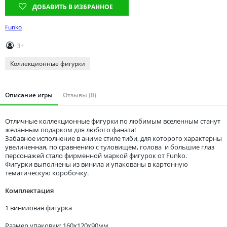
Томская область
ДОБАВИТЬ В ИЗБРАННОЕ
Тюменская область
Funko
Удмуртия
3+
Ульяновская область
Коллекционные фигурки
Описание игры
Отзывы (0)
Отличные коллекционные фигурки по любимым вселенным станут
желанным подарком для любого фаната!
Забавное исполнение в аниме стиле тиби, для которого характерны
увеличенная, по сравнению с туловищем, голова и большие глаз
персонажей стало фирменной маркой фигурок от Funko.
Фигурки выполнены из винила и упакованы в картонную
тематическую коробочку.
Комплектация
1 виниловая фигурка
Размер упаковки: 160x120x90мм