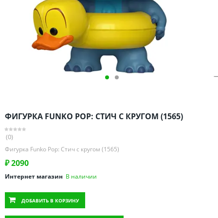
Омская область
Оренбургская область
Пензенская область
Пермский край
Ростовская область
Рязанская область
Санкт-Петербург и область
Самарская область
ФИГУРКА FUNKO POP: СТИЧ С КРУГОМ (1565)
Саратовская область
Свердловская область
(0)
Смоленская область
Фигурка Funko Pop: Стич с кругом (1565)
Ставропольский край
₽
2090
Тамбовская область
Интернет магазин
В наличии
Татарстан
ДОБАВИТЬ
В КОРЗИНУ
Тверская область