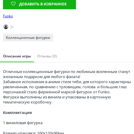
Томская область
ДОБАВИТЬ В ИЗБРАННОЕ
Тюменская область
Funko
Удмуртия
3+
Ульяновская область
Коллекционные фигурки
Описание игры
Отзывы (0)
Отличные коллекционные фигурки по любимым вселенным станут
желанным подарком для любого фаната!
Забавное исполнение в аниме стиле тиби, для которого характерны
увеличенная, по сравнению с туловищем, голова и большие глаз
персонажей стало фирменной маркой фигурок от Funko.
Фигурки выполнены из винила и упакованы в картонную
тематическую коробочку.
Комплектация
1 виниловая фигурка
Размер упаковки: 160x120x90мм