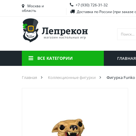
+7 (930) 726-31-32
Башкортостан
Морд
Москва и
область
Доставка по России (при заказе 
Брянская область
Моск
Вологодская область
Ниже
Воронежская область
Ново
Иркутская область
Омск
ВСЕ КАТЕГОРИИ
ГЛАВНАЯ
Калининградская область
Орен
Главная
Коллекционные фигурки
Фигурка Funko 