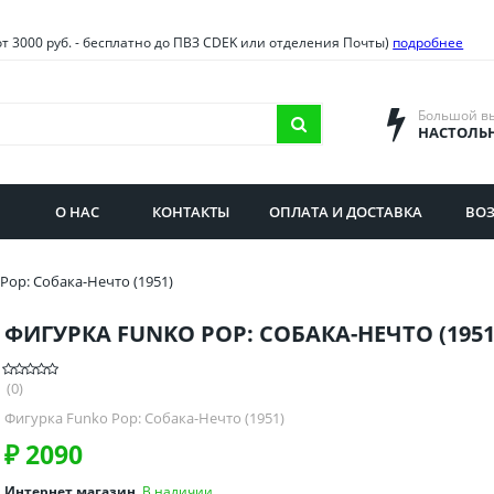
овия
Санкт-Петербург и облас
от 3000 руб. - бесплатно до ПВЗ CDEK или отделения Почты)
подробнее
ва и область
Самарская область
городская область
Саратовская область
Большой в
НАСТОЛЬ
сибирская область
Свердловская область
ая область
Смоленская область
О НАС
КОНТАКТЫ
ОПЛАТА И ДОСТАВКА
ВОЗ
бургская область
Ставропольский край
Pop: Собака-Нечто (1951)
ФИГУРКА FUNKO POP: СОБАКА-НЕЧТО (1951
(0)
Фигурка Funko Pop: Собака-Нечто (1951)
₽
2090
Интернет магазин
В наличии