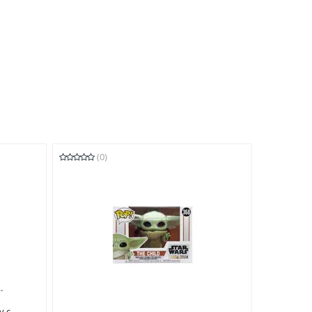
(0)
у с