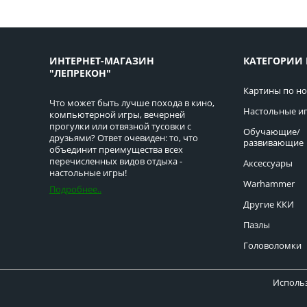
ИНТЕРНЕТ-МАГАЗИН
КАТЕГОРИИ 
"ЛЕПРЕКОН"
Картины по н
Что может быть лучше похода в кино,
Настольные и
компьютерной игры, вечерней
прогулки или отвязной тусовки с
Обучающие/
друзьями? Ответ очевиден: то, что
развивающие
объединит преимущества всех
перечисленных видов отдыха -
Аксессуары
настольные игры!
Warhammer
Подробнее..
Другие ККИ
Пазлы
Головоломки
Использ