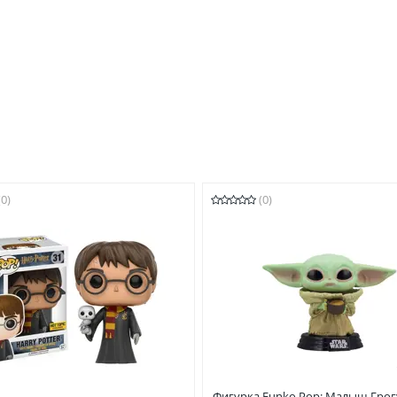
(0)
(0)
Фигурка Funko Pop: Малыш Грог