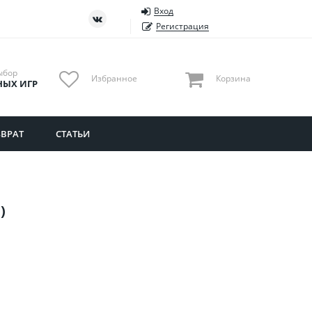
Вход
ть
Тюменская область
Регистрация
Удмуртия
Ульяновская область
ыбор
Избранное
Корзина
НЫХ ИГР
ВРАТ
СТАТЬИ
)