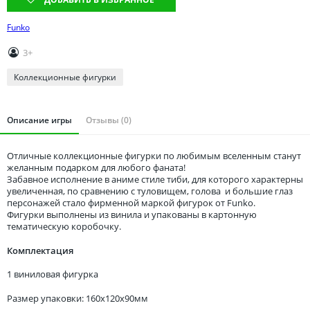
Томская область
Тюменская область
Funko
Удмуртия
3+
Ульяновская область
Коллекционные фигурки
Описание игры
Отзывы (0)
Отличные коллекционные фигурки по любимым вселенным станут
желанным подарком для любого фаната!
Забавное исполнение в аниме стиле тиби, для которого характерны
увеличенная, по сравнению с туловищем, голова и большие глаз
персонажей стало фирменной маркой фигурок от Funko.
Фигурки выполнены из винила и упакованы в картонную
тематическую коробочку.
Комплектация
1 виниловая фигурка
Размер упаковки: 160x120x90мм