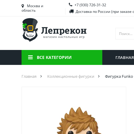
+7 (930) 726-31-32
Башкортостан
Морд
Москва и
область
Доставка по России (при заказе 
Брянская область
Моск
Вологодская область
Ниже
Воронежская область
Ново
Иркутская область
Омск
ВСЕ КАТЕГОРИИ
ГЛАВНАЯ
Калининградская область
Орен
Главная
Коллекционные фигурки
Фигурка Funko 