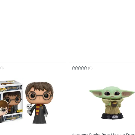
(0)
(0)
Фигурка Funko Pop: Малыш Грог