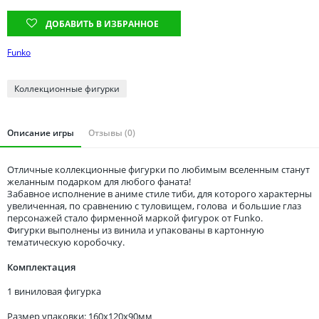
Томская область
ДОБАВИТЬ В ИЗБРАННОЕ
Тюменская область
Удмуртия
Funko
Ульяновская область
Коллекционные фигурки
Описание игры
Отзывы (0)
Отличные коллекционные фигурки по любимым вселенным станут
желанным подарком для любого фаната!
Забавное исполнение в аниме стиле тиби, для которого характерны
увеличенная, по сравнению с туловищем, голова и большие глаз
персонажей стало фирменной маркой фигурок от Funko.
Фигурки выполнены из винила и упакованы в картонную
тематическую коробочку.
Комплектация
1 виниловая фигурка
Размер упаковки: 160x120x90мм