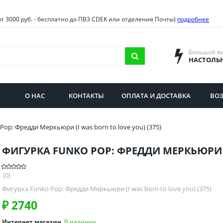
овия
Санкт-Петербург и облас
от 3000 руб. - бесплатно до ПВЗ CDEK или отделения Почты)
подробнее
ва и область
Самарская область
городская область
Саратовская область
Большой в
НАСТОЛЬ
сибирская область
Свердловская область
ая область
Смоленская область
О НАС
КОНТАКТЫ
ОПЛАТА И ДОСТАВКА
ВОЗ
бургская область
Ставропольский край
Pop: Фредди Меркьюри (I was born to love you) (375)
ФИГУРКА FUNKO POP: ФРЕДДИ МЕРКЬЮРИ (I
(0)
Фигурка Funko Pop: Фредди Меркьюри (I was born to love you) (375)
₽
2740
Интернет магазин
В наличии