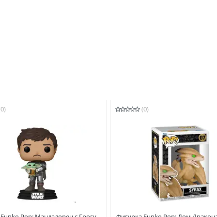
(0)
(0)
Funko Pop: Мандалорец с Грогу
Фигурка Funko Pop: Дом Дракона