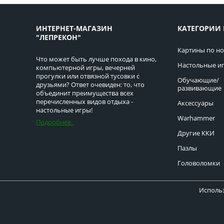
ИНТЕРНЕТ-МАГАЗИН
КАТЕГОРИИ 
"ЛЕПРЕКОН"
Картины по н
Что может быть лучше похода в кино,
Настольные и
компьютерной игры, вечерней
прогулки или отвязной тусовки с
Обучающие/
друзьями? Ответ очевиден: то, что
развивающие
объединит преимущества всех
перечисленных видов отдыха -
Аксессуары
настольные игры!
Warhammer
Подробнее..
Другие ККИ
Пазлы
Головоломки
Использ