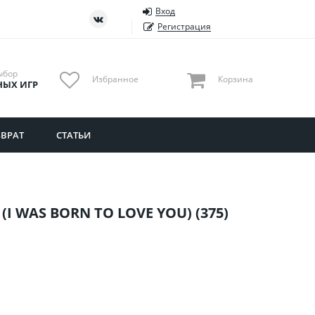
Вход
ть
Тюменская область
Регистрация
Удмуртия
Ульяновская область
ыбор
Избранное
Корзина
НЫХ ИГР
ВРАТ
СТАТЬИ
 WAS BORN TO LOVE YOU) (375)