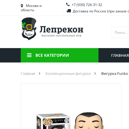
+7 (930) 726-31-32
Башкортостан
Морд
Москва и
область
Доставка по России (при заказе 
Брянская область
Моск
Вологодская область
Ниже
Воронежская область
Ново
Иркутская область
Омск
ВСЕ КАТЕГОРИИ
ГЛАВНАЯ
Калининградская область
Орен
Главная
Коллекционные фигурки
Фигурка Funko 