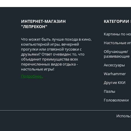
ИНТЕРНЕТ-МАГАЗИН
КАТЕГОРИИ 
"ЛЕПРЕКОН"
Картины по н
Что может быть лучше похода в кино,
Настольные и
компьютерной игры, вечерней
прогулки или отвязной тусовки с
Обучающие/
друзьями? Ответ очевиден: то, что
развивающие
объединит преимущества всех
перечисленных видов отдыха -
Аксессуары
настольные игры!
Warhammer
Подробнее..
Другие ККИ
Пазлы
Головоломки
Использ