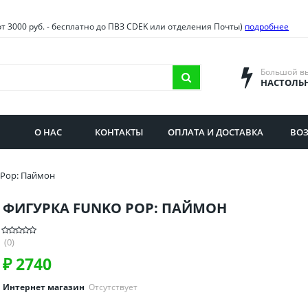
овия
Санкт-Петербург и облас
от 3000 руб. - бесплатно до ПВЗ CDEK или отделения Почты)
подробнее
ва и область
Самарская область
городская область
Саратовская область
Большой в
НАСТОЛЬ
сибирская область
Свердловская область
ая область
Смоленская область
О НАС
КОНТАКТЫ
ОПЛАТА И ДОСТАВКА
ВОЗ
бургская область
Ставропольский край
 Pop: Паймон
ФИГУРКА FUNKO POP: ПАЙМОН
(0)
₽
2740
Интернет магазин
Отсутствует