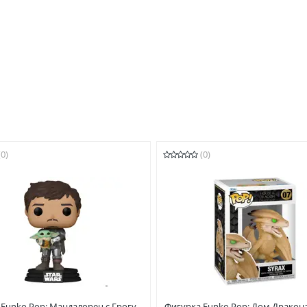
(0)
(0)
Funko Pop: Мандалорец с Грогу
Фигурка Funko Pop: Дом Дракона