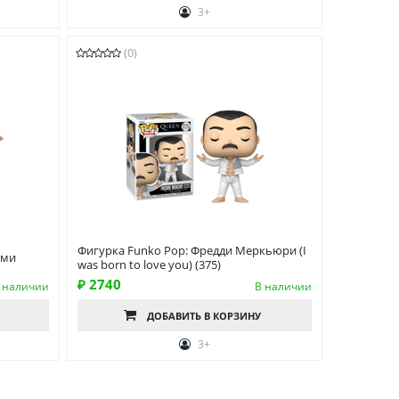
3+
(0)
Фигурка Funko Pop: Фредди Меркьюри (I
ами
was born to love you) (375)
₽ 2740
 наличии
В наличии
ДОБАВИТЬ
В КОРЗИНУ
3+