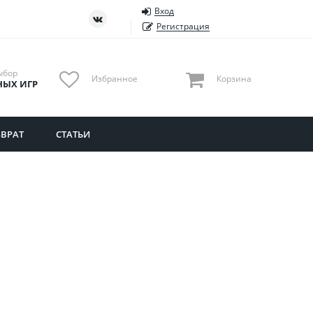
Вход
ть
Тюменская область
Регистрация
Удмуртия
Ульяновская область
ыбор
Избранное
Корзина
НЫХ ИГР
ВРАТ
СТАТЬИ