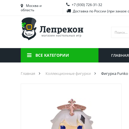
+7 (930) 726-31-32
Башкортостан
Морд
Москва и
область
Доставка по России (при заказе 
Брянская область
Моск
Вологодская область
Ниже
Воронежская область
Ново
Иркутская область
Омск
ВСЕ КАТЕГОРИИ
ГЛАВНАЯ
Калининградская область
Орен
Главная
Коллекционные фигурки
Фигурка Funko