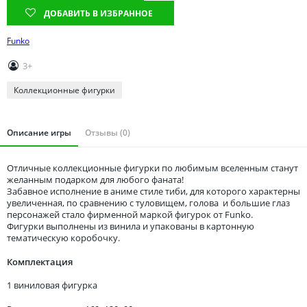
Томская область
ДОБАВИТЬ В ИЗБРАННОЕ
Тюменская область
Funko
Удмуртия
Ульяновская область
3+
Коллекционные фигурки
Описание игры
Отзывы (0)
Отличные коллекционные фигурки по любимым вселенным станут
желанным подарком для любого фаната!
Забавное исполнение в аниме стиле тиби, для которого характерны
увеличенная, по сравнению с туловищем, голова и большие глаз
персонажей стало фирменной маркой фигурок от Funko.
Фигурки выполнены из винила и упакованы в картонную
тематическую коробочку.
Комплектация
1 виниловая фигурка