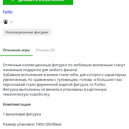
Томская область
Тюменская область
Funko
Удмуртия
3+
Ульяновская область
Коллекционные фигурки
Описание игры
Отзывы (0)
Отличные коллекционные фигурки по любимым вселенным станут
желанным подарком для любого фаната!
Забавное исполнение в аниме стиле тиби, для которого характерны
увеличенная, по сравнению с туловищем, голова и большие глаз
персонажей стало фирменной маркой фигурок от Funko.
Фигурки выполнены из винила и упакованы в картонную
тематическую коробочку.
Комплектация
1 виниловая фигурка
Размер упаковки: 160x120x90мм