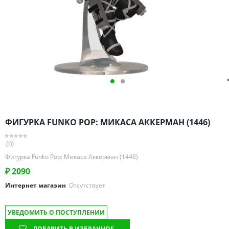
Омская область
Оренбургская область
Пензенская область
Пермский край
Ростовская область
Рязанская область
Санкт-Петербург и область
Самарская область
ФИГУРКА FUNKO POP: МИКАСА АККЕРМАН (1446)
Саратовская область
Свердловская область
(0)
Смоленская область
Фигурка Funko Pop: Микаса Аккерман (1446)
Ставропольский край
₽
2090
Тамбовская область
Интернет магазин
Отсутствует
Татарстан
УВЕДОМИТЬ О ПОСТУПЛЕНИИ
Тверская область
ДОБАВИТЬ В ИЗБРАННОЕ