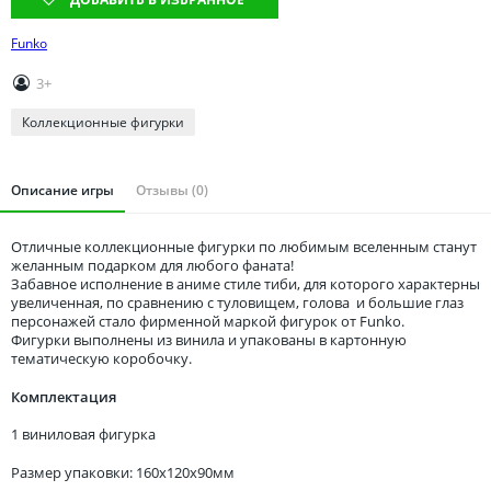
Томская область
Тюменская область
Funko
Удмуртия
3+
Ульяновская область
Коллекционные фигурки
Описание игры
Отзывы (0)
Отличные коллекционные фигурки по любимым вселенным станут
желанным подарком для любого фаната!
Забавное исполнение в аниме стиле тиби, для которого характерны
увеличенная, по сравнению с туловищем, голова и большие глаз
персонажей стало фирменной маркой фигурок от Funko.
Фигурки выполнены из винила и упакованы в картонную
тематическую коробочку.
Комплектация
1 виниловая фигурка
Размер упаковки: 160x120x90мм