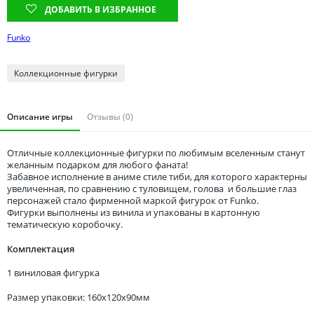
Томская область
ДОБАВИТЬ В ИЗБРАННОЕ
Тюменская область
Funko
Удмуртия
Ульяновская область
Коллекционные фигурки
Описание игры
Отзывы (0)
Отличные коллекционные фигурки по любимым вселенным станут
желанным подарком для любого фаната!
Забавное исполнение в аниме стиле тиби, для которого характерны
увеличенная, по сравнению с туловищем, голова и большие глаз
персонажей стало фирменной маркой фигурок от Funko.
Фигурки выполнены из винила и упакованы в картонную
тематическую коробочку.
Комплектация
1 виниловая фигурка
Размер упаковки: 160x120x90мм