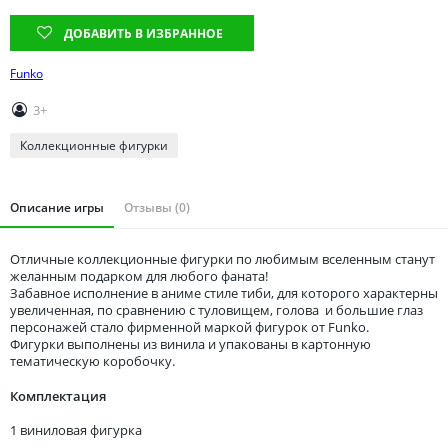
Томская область
ДОБАВИТЬ В ИЗБРАННОЕ
Тюменская область
Удмуртия
Funko
Ульяновская область
3+
Коллекционные фигурки
Описание игры
Отзывы (0)
Отличные коллекционные фигурки по любимым вселенным станут
желанным подарком для любого фаната!
Забавное исполнение в аниме стиле тиби, для которого характерны
увеличенная, по сравнению с туловищем, голова и большие глаз
персонажей стало фирменной маркой фигурок от Funko.
Фигурки выполнены из винила и упакованы в картонную
тематическую коробочку.
Комплектация
1 виниловая фигурка