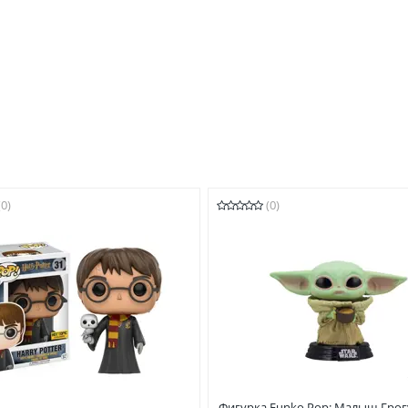
(0)
(0)
Фигурка Funko Pop: Малыш Грог