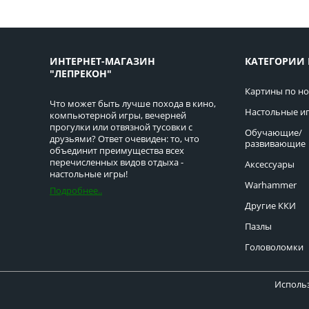
ИНТЕРНЕТ-МАГАЗИН
КАТЕГОРИИ 
"ЛЕПРЕКОН"
Картины по н
Что может быть лучше похода в кино,
Настольные и
компьютерной игры, вечерней
прогулки или отвязной тусовки с
Обучающие/
друзьями? Ответ очевиден: то, что
развивающие
объединит преимущества всех
перечисленных видов отдыха -
Аксессуары
настольные игры!
Warhammer
Подробнее..
Другие ККИ
Пазлы
Головоломки
Использ