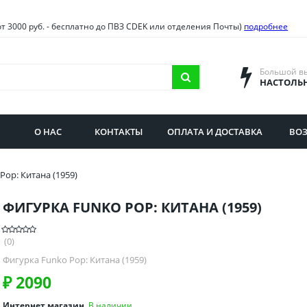
овия
Санкт-Петербург и облас
от 3000 руб. - бесплатно до ПВЗ CDEK или отделения Почты)
подробнее
ва и область
Самарская область
городская область
Саратовская область
Большой в
НАСТОЛЬ
сибирская область
Свердловская область
ая область
Смоленская область
О НАС
КОНТАКТЫ
ОПЛАТА И ДОСТАВКА
ВОЗ
бургская область
Ставропольский край
Pop: Китана (1959)
ФИГУРКА FUNKO POP: КИТАНА (1959)
(0)
Фигурка Funko Pop: Китана (1959)
₽
2090
Интернет магазин
В наличии