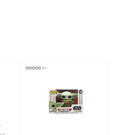
(0)
у с