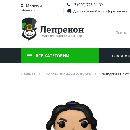
+7 (930) 726-31-32
Башкортостан
Морд
Москва и
область
Доставка по России (при заказе 
Брянская область
Моск
Вологодская область
Ниже
Воронежская область
Ново
Иркутская область
Омск
ВСЕ КАТЕГОРИИ
ГЛАВНАЯ
Калининградская область
Орен
Главная
Коллекционные фигурки
Фигурка Funko 