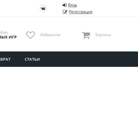
Вход
ть
Тюменская область
Регистрация
Удмуртия
Ульяновская область
ыбор
Избранное
Корзина
НЫХ ИГР
ВРАТ
СТАТЬИ