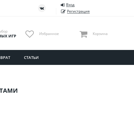
Вход
ть
Тюменская область
Регистрация
Удмуртия
Ульяновская область
ыбор
Избранное
Корзина
НЫХ ИГР
ВРАТ
СТАТЬИ
РТАМИ