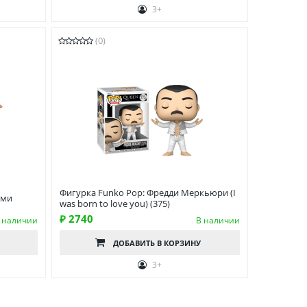
3+
(0)
Фигурка Funko Pop: Фредди Меркьюри (I
ами
was born to love you) (375)
₽ 2740
 наличии
В наличии
ДОБАВИТЬ
В КОРЗИНУ
3+