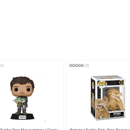
(0)
(0)
Funko Pop: Мандалорец с Грогу
Фигурка Funko Pop: Дом Дракона