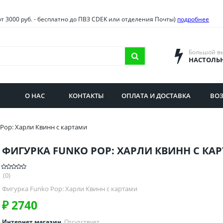
овия
Санкт-Петербург и облас
от 3000 руб. - бесплатно до ПВЗ CDEK или отделения Почты)
подробнее
ва и область
Самарская область
городская область
Саратовская область
Большой в
НАСТОЛЬ
сибирская область
Свердловская область
ая область
Смоленская область
О НАС
КОНТАКТЫ
ОПЛАТА И ДОСТАВКА
ВОЗ
бургская область
Ставропольский край
Pop: Харли Квинн с картами
ФИГУРКА FUNKO POP: ХАРЛИ КВИНН С КА
(0)
Фигурка Funko Pop: Харли Квинн с картами
₽
2740
Интернет магазин
Отсутствует