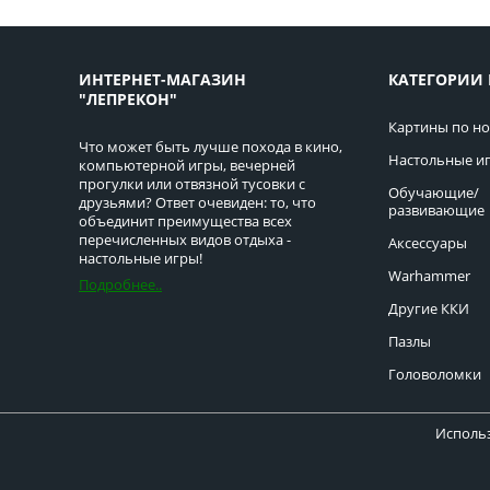
ИНТЕРНЕТ-МАГАЗИН
КАТЕГОРИИ 
"ЛЕПРЕКОН"
Картины по н
Что может быть лучше похода в кино,
Настольные и
компьютерной игры, вечерней
прогулки или отвязной тусовки с
Обучающие/
друзьями? Ответ очевиден: то, что
развивающие
объединит преимущества всех
перечисленных видов отдыха -
Аксессуары
настольные игры!
Warhammer
Подробнее..
Другие ККИ
Пазлы
Головоломки
Использ