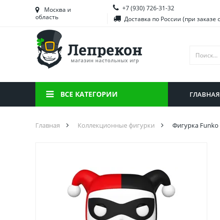
+7 (930) 726-31-32
Башкортостан
Морд
Москва и
область
Доставка по России (при заказе 
Брянская область
Моск
Вологодская область
Ниже
Воронежская область
Ново
Иркутская область
Омск
ВСЕ КАТЕГОРИИ
ГЛАВНАЯ
Калининградская область
Орен
Главная
Коллекционные фигурки
Фигурка Funko 