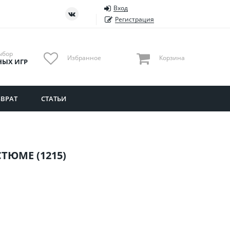
Вход
ть
Тюменская область
Регистрация
Удмуртия
Ульяновская область
ыбор
Избранное
Корзина
НЫХ ИГР
ВРАТ
СТАТЬИ
ТЮМЕ (1215)