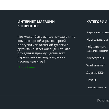
ИНТЕРНЕТ-МАГАЗИН
КАТЕГОРИИ 
"ЛЕПРЕКОН"
Картины по н
Что может быть лучше похода в кино,
Настольные и
компьютерной игры, вечерней
прогулки или отвязной тусовки с
Обучающие/
друзьями? Ответ очевиден: то, что
развивающие
объединит преимущества всех
перечисленных видов отдыха -
Аксессуары
настольные игры!
Warhammer
Подробнее..
Другие ККИ
Пазлы
Головоломки
Использ