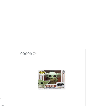
(0)
у с