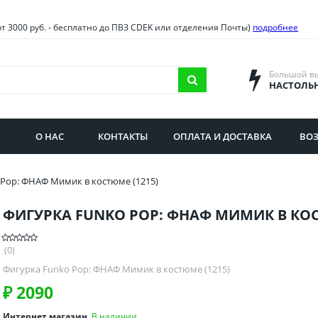
овия
Санкт-Петербург и облас
от 3000 руб. - бесплатно до ПВЗ CDEK или отделения Почты)
подробнее
ва и область
Самарская область
городская область
Саратовская область
Большой в
НАСТОЛЬ
сибирская область
Свердловская область
ая область
Смоленская область
О НАС
КОНТАКТЫ
ОПЛАТА И ДОСТАВКА
ВОЗ
бургская область
Ставропольский край
 Pop: ФНАФ Мимик в костюме (1215)
ФИГУРКА FUNKO POP: ФНАФ МИМИК В КОС
(0)
Фигурка Funko Pop: ФНАФ Мимик в костюме (1215)
₽
2090
Интернет магазин
В наличии