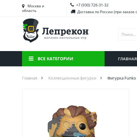
+7 (930) 726-31-32
Башкортостан
Морд
Москва и
область
Доставка по России (при заказе 
Брянская область
Моск
Вологодская область
Ниже
Воронежская область
Ново
Иркутская область
Омск
ВСЕ КАТЕГОРИИ
ГЛАВНАЯ
Калининградская область
Орен
Главная
Коллекционные фигурки
Фигурка Funko