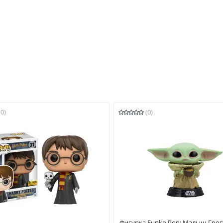
(0)
(0)
Фигурка Funko Pop: Малыш Грог