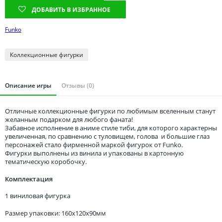
Томская область
ДОБАВИТЬ В ИЗБРАННОЕ
Тюменская область
Funko
Удмуртия
Ульяновская область
Коллекционные фигурки
Описание игры
Отзывы (0)
Отличные коллекционные фигурки по любимым вселенным станут
желанным подарком для любого фаната!
Забавное исполнение в аниме стиле тиби, для которого характерны
увеличенная, по сравнению с туловищем, голова и большие глаз
персонажей стало фирменной маркой фигурок от Funko.
Фигурки выполнены из винила и упакованы в картонную
тематическую коробочку.
Комплектация
1 виниловая фигурка
Размер упаковки: 160x120x90мм