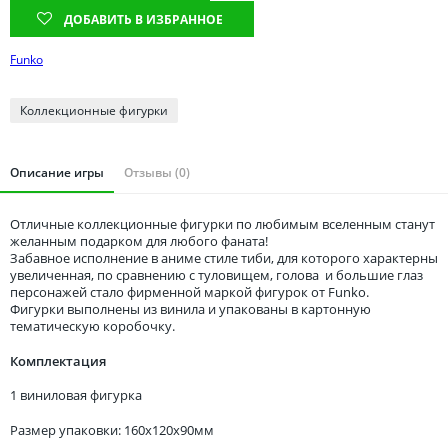
Томская область
ДОБАВИТЬ В ИЗБРАННОЕ
Тюменская область
Funko
Удмуртия
Ульяновская область
Коллекционные фигурки
Описание игры
Отзывы (0)
Отличные коллекционные фигурки по любимым вселенным станут
желанным подарком для любого фаната!
Забавное исполнение в аниме стиле тиби, для которого характерны
увеличенная, по сравнению с туловищем, голова и большие глаз
персонажей стало фирменной маркой фигурок от Funko.
Фигурки выполнены из винила и упакованы в картонную
тематическую коробочку.
Комплектация
1 виниловая фигурка
Размер упаковки: 160x120x90мм