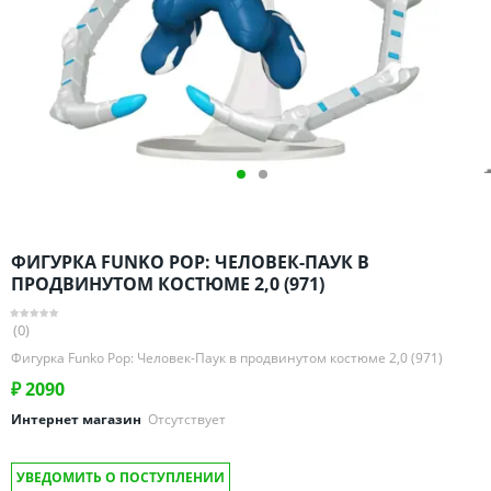
Омская область
Оренбургская область
Пензенская область
Пермский край
Ростовская область
Рязанская область
Санкт-Петербург и область
Самарская область
ФИГУРКА FUNKO POP: ЧЕЛОВЕК-ПАУК В
Саратовская область
ПРОДВИНУТОМ КОСТЮМЕ 2,0 (971)
Свердловская область
(0)
Смоленская область
Фигурка Funko Pop: Человек-Паук в продвинутом костюме 2,0 (971)
Ставропольский край
₽
2090
Тамбовская область
Интернет магазин
Отсутствует
Татарстан
Тверская область
УВЕДОМИТЬ О ПОСТУПЛЕНИИ