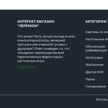
ИНТЕРНЕТ-МАГАЗИН
КАТЕГОРИИ 
"ЛЕПРЕКОН"
Картины по н
Что может быть лучше похода в кино,
Настольные и
компьютерной игры, вечерней
прогулки или отвязной тусовки с
Обучающие/
друзьями? Ответ очевиден: то, что
развивающие
объединит преимущества всех
перечисленных видов отдыха -
Аксессуары
настольные игры!
Warhammer
Подробнее..
Другие ККИ
Пазлы
Головоломки
Использ