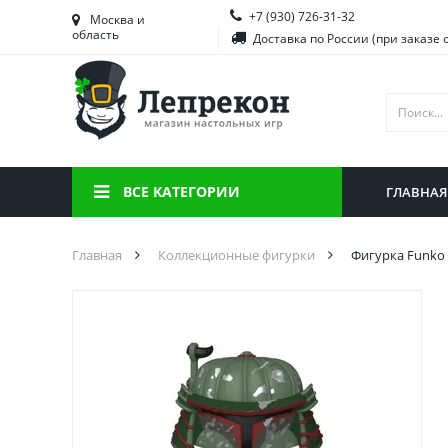
+7 (930) 726-31-32
Башкортостан
Морд
Москва и
область
Доставка по России (при заказе 
Брянская область
Моск
Вологодская область
Ниже
Воронежская область
Ново
Иркутская область
Омск
ВСЕ КАТЕГОРИИ
ГЛАВНАЯ
Калининградская область
Орен
Главная
Коллекционные фигурки
Фигурка Funko 