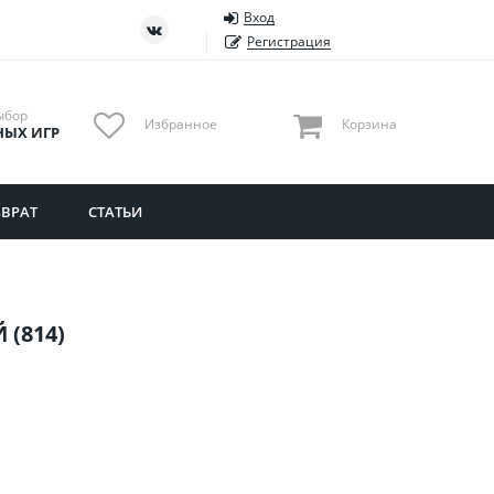
Вход
ть
Тюменская область
Регистрация
Удмуртия
Ульяновская область
ыбор
Избранное
Корзина
НЫХ ИГР
ВРАТ
СТАТЬИ
(814)