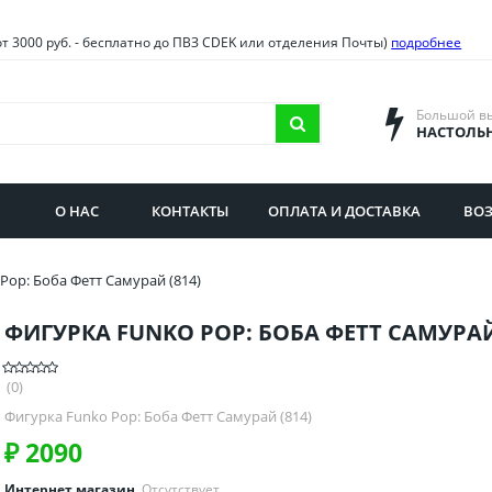
овия
Санкт-Петербург и облас
от 3000 руб. - бесплатно до ПВЗ CDEK или отделения Почты)
подробнее
ва и область
Самарская область
городская область
Саратовская область
Большой в
НАСТОЛЬ
сибирская область
Свердловская область
ая область
Смоленская область
О НАС
КОНТАКТЫ
ОПЛАТА И ДОСТАВКА
ВОЗ
бургская область
Ставропольский край
Pop: Боба Фетт Самурай (814)
ФИГУРКА FUNKO POP: БОБА ФЕТТ САМУРАЙ 
(0)
Фигурка Funko Pop: Боба Фетт Самурай (814)
₽
2090
Интернет магазин
Отсутствует