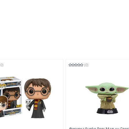
(0)
(0)
Фигурка Funko Pop: Малыш Грог