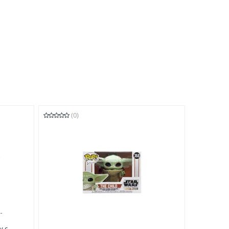
(0)
у с