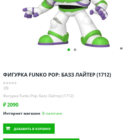
Омская область
Оренбургская область
Пензенская область
Пермский край
Ростовская область
Рязанская область
Санкт-Петербург и область
Самарская область
ФИГУРКА FUNKO POP: БАЗЗ ЛАЙТЕР (1712)
Саратовская область
Свердловская область
(0)
Смоленская область
Фигурка Funko Pop: Базз Лайтер (1712)
Ставропольский край
₽
2090
Тамбовская область
Интернет магазин
В наличии
Татарстан
ДОБАВИТЬ
В КОРЗИНУ
Тверская область