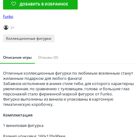
Томская область
ДОБАВИТЬ В ИЗБРАННОЕ
Тюменская область
Funko
Удмуртия
3+
Ульяновская область
Коллекционные фигурки
Описание игры
Отзывы (0)
Отличные коллекционные фигурки по любимым вселенным станут
желанным подарком для любого фаната!
Забавное исполнение в аниме стиле тиби, для которого характерны
увеличенная, по сравнению с туловищем, голова и большие глаз
персонажей стало фирменной маркой фигурок от Funko.
Фигурки выполнены из винила и упакованы в картонную
тематическую коробочку.
Комплектация
1 виниловая фигурка
Размер упаковки: 160x120x90мм