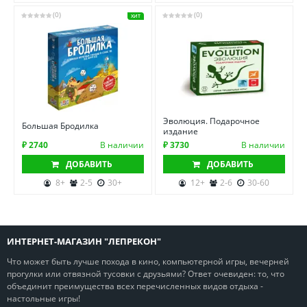
(0)
(0)
ХИТ
Эволюция. Подарочное
Большая Бродилка
издание
₽ 2740
В наличии
₽ 3730
В наличии
ДОБАВИТЬ
ДОБАВИТЬ
8+
2-5
30+
12+
2-6
30-60
ИНТЕРНЕТ-МАГАЗИН "ЛЕПРЕКОН"
Что может быть лучше похода в кино, компьютерной игры, вечерней
прогулки или отвязной тусовки с друзьями? Ответ очевиден: то, что
объединит преимущества всех перечисленных видов отдыха -
настольные игры!