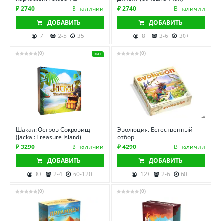
₽ 2740
В наличии
₽ 2740
В наличии
ДОБАВИТЬ
ДОБАВИТЬ
7+
2-5
35+
8+
3-6
30+
(0)
(0)
ХИТ
Шакал: Остров Сокровищ
Эволюция. Естественный
(Jackal: Treasure Island)
отбор
₽ 3290
В наличии
₽ 4290
В наличии
ДОБАВИТЬ
ДОБАВИТЬ
8+
2-4
60-120
12+
2-6
60+
(0)
(0)