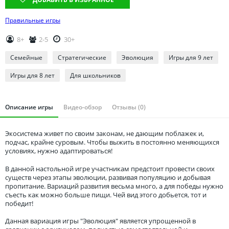
Томская область
Тюменская область
Правильные игры
Удмуртия
8+
2-5
30+
Ульяновская область
Семейные
Стратегические
Эволюция
Игры для 9 лет
Игры для 8 лет
Для школьников
Описание игры
Видео-обзор
Отзывы (0)
Экосистема живет по своим законам, не дающим поблажек и,
подчас, крайне суровым. Чтобы выжить в постоянно меняющихся
условиях, нужно адаптироваться!
В данной настольной игре участникам предстоит провести своих
существ через этапы эволюции, развивая популяцию и добывая
пропитание. Вариаций развития весьма много, а для победы нужно
съесть как можно больше пищи. Чей вид этого добьется, тот и
победит!
Данная вариация игры "Эволюция" является упрощенной в