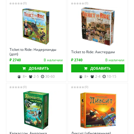
(0)
(0)
Ticket to Ride: Нидерланды
Ticket to Ride: Амстердам
(доп)
₽ 2740
В наличии
₽ 2740
В наличии
ДОБАВИТЬ
ДОБАВИТЬ
8+
2-5
30-60
8+
2-4
10-15
(0)
(0)
Каркассон. Амазонка
Диксит (обновленная)