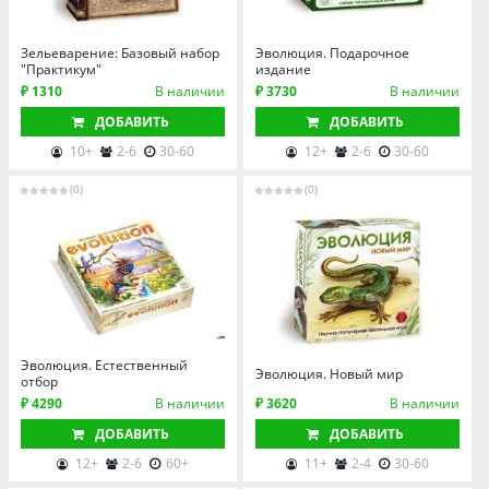
Омская область
Оренбургская область
Зельеварение: Базовый набор
Эволюция. Подарочное
Пензенская область
"Практикум"
издание
₽ 1310
В наличии
₽ 3730
В наличии
Пермский край
ДОБАВИТЬ
ДОБАВИТЬ
Ростовская область
10+
2-6
30-60
12+
2-6
30-60
Рязанская область
(0)
(0)
Санкт-Петербург и область
Самарская область
Саратовская область
Свердловская область
Смоленская область
Ставропольский край
Эволюция. Естественный
Эволюция. Новый мир
отбор
Тамбовская область
₽ 4290
В наличии
₽ 3620
В наличии
Татарстан
ДОБАВИТЬ
ДОБАВИТЬ
Тверская область
12+
2-6
60+
11+
2-4
30-60