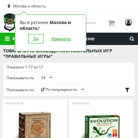
Астраханская область
Москва и область
Башкортостан
Брянская область
Вы в регионе
Москва и
Избранное
Вологодская область
область
?
Воронежская область
ВСЕ КАТЕГОРИИ
Да
Изменить
МЕНЮ
Иркутская область
ТОВАРЫ ОТ ПРОИЗВОДИТЕЛЯ НАСТОЛЬНЫХ ИГР
Калининградская область
"ПРАВИЛЬНЫЕ ИГРЫ"
Кировская область
Показано 1-17 из 17
Краснодарский край
24
Показывать по:
Красноярский край
По популярности
Показывать по:
Липецкая область
Мордовия
(0)
(0)
Москва и область
Нижегородская область
Новосибирская область