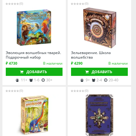
Томская область
(0)
(0)
Тюменская область
Удмуртия
Ульяновская область
Эволюция волшебных тварей.
Зельеварение. Школа
Подарочный набор
волшебства
₽ 4730
В наличии
₽ 4290
В наличии
ДОБАВИТЬ
ДОБАВИТЬ
11+
1-6
30+
9+
2-4
20-40
(0)
(0)