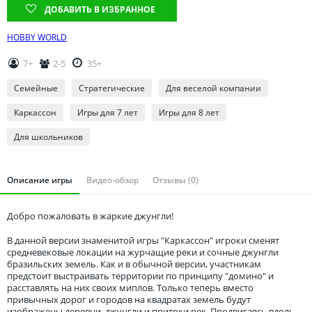
Томская область
ДОБАВИТЬ В ИЗБРАННОЕ
Тюменская область
HOBBY WORLD
Удмуртия
7+
2-5
35+
Ульяновская область
Семейные
Стратегические
Для веселой компании
Каркассон
Игры для 7 лет
Игры для 8 лет
Для школьников
Описание игры
Видео-обзор
Отзывы (0)
Добро пожаловать в жаркие джунгли!
В данной версии знаменитой игры "Каркассон" игроки сменят
средневековые локации на журчащие реки и сочные джунгли
бразильских земель. Как и в обычной версии, участникам
предстоит выстраивать территории по принципу "домино" и
расставлять на них своих миплов. Только теперь вместо
привычных дорог и городов на квадратах земель будут
изображены деревни, джунгли и притоки рек. Продвигаясь вдоль