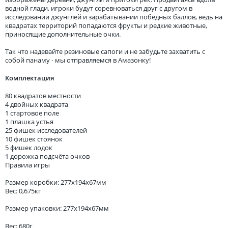
водной глади, игроки будут соревноваться друг с другом в
исследовании джунглей и зарабатывании победных баллов, ведь на
квадратах территорий попадаются фрукты и редкие животные,
приносящие дополнительные очки.
Так что надевайте резиновые сапоги и не забудьте захватить с
собой панаму - мы отправляемся в Амазонку!
Комплектация
80 квадратов местности
4 двойных квадрата
1 стартовое поле
1 плашка устья
25 фишек исследователей
10 фишек стоянок
5 фишек лодок
1 дорожка подсчёта очков
Правила игры
Размер коробки: 277x194x67мм
Вес: 0,675кг
Размер упаковки: 277x194x67мм
Вес: 680г