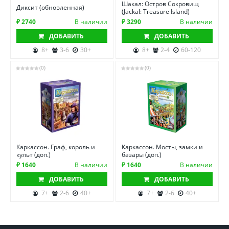
Шакал: Остров Сокровищ
Диксит (обновленная)
(Jackal: Treasure Island)
₽ 2740
В наличии
₽ 3290
В наличии
ДОБАВИТЬ
ДОБАВИТЬ
8+
3-6
30+
8+
2-4
60-120
(0)
(0)
Каркассон. Граф, король и
Каркассон. Мосты, замки и
культ (доп.)
базары (доп.)
₽ 1640
В наличии
₽ 1640
В наличии
ДОБАВИТЬ
ДОБАВИТЬ
7+
2-6
40+
7+
2-6
40+