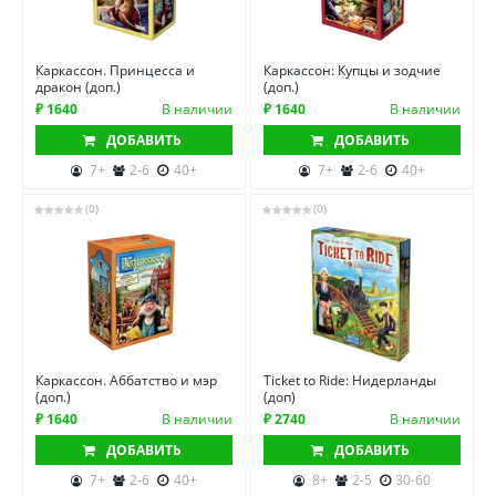
Каркассон. Принцесса и
Каркассон: Купцы и зодчие
дракон (доп.)
(доп.)
₽ 1640
В наличии
₽ 1640
В наличии
ДОБАВИТЬ
ДОБАВИТЬ
7+
2-6
40+
7+
2-6
40+
(0)
(0)
Каркассон. Аббатство и мэр
Ticket to Ride: Нидерланды
(доп.)
(доп)
₽ 1640
В наличии
₽ 2740
В наличии
ДОБАВИТЬ
ДОБАВИТЬ
7+
2-6
40+
8+
2-5
30-60