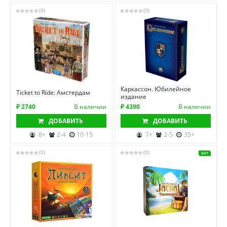
(0)
(0)
Каркассон. Юбилейное
Ticket to Ride: Амстердам
издание
₽ 2740
В наличии
₽ 4390
В наличии
ДОБАВИТЬ
ДОБАВИТЬ
8+
2-4
10-15
7+
2-5
35+
(0)
(0)
ХИТ