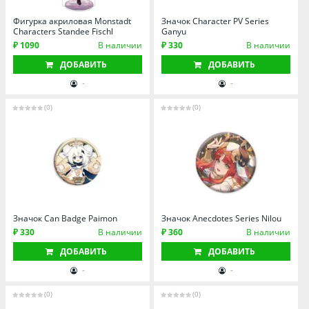
Омская область
Фигурка акриловая Monstadt
Значок Character PV Series
Оренбургская область
Characters Standee Fischl
Ganyu
Пензенская область
₽ 1090
В наличии
₽ 330
В наличии
Пермский край
ДОБАВИТЬ
ДОБАВИТЬ
-
-
Ростовская область
Рязанская область
(0)
(0)
Санкт-Петербург и область
Самарская область
Саратовская область
Свердловская область
Смоленская область
Значок Can Badge Paimon
Значок Anecdotes Series Nilou
Ставропольский край
₽ 330
В наличии
₽ 360
В наличии
Тамбовская область
ДОБАВИТЬ
ДОБАВИТЬ
Татарстан
-
-
Тверская область
(0)
(0)