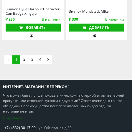
Значок Liyue Harbour Character
Значок Mondstadt Mika
Can Badge Xingqiu
₽ 280
В наличии
₽ 330
В наличии
ДОБАВИТЬ
ДОБАВИТЬ
-
-
1
2
3
4
ИНТЕРНЕТ-МАГАЗИН "ЛЕПРЕКОН"
Что может быть лучше похода в кино, компьютерной игры, вечерней
прогулки или отвязной тусовки с друзьями? Ответ очевиден: то, что
объединит преимущества всех перечисленных видов отдыха -
настольные игры!
Подробнее..
+7 (4832) 30-17-99
ул. Объездная д.30