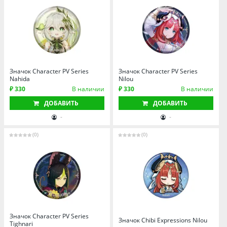
Томская область
Тюменская область
Удмуртия
Ульяновская область
Значок Character PV Series
Значок Character PV Series
Nahida
Nilou
₽ 330
В наличии
₽ 330
В наличии
ДОБАВИТЬ
ДОБАВИТЬ
-
-
(0)
(0)
Значок Character PV Series
Значок Chibi Expressions Nilou
Tighnari