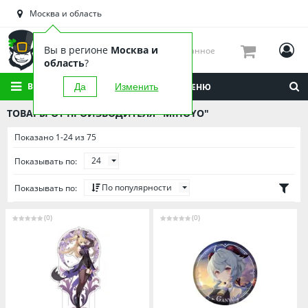
Астраханская область
Москва и область
Башкортостан
Брянская область
Вы в регионе
Москва и
Избранное
Вологодская область
область
?
Воронежская область
ВСЕ КАТЕГОРИИ
Да
Изменить
МЕНЮ
Иркутская область
ТОВАРЫ ОТ ПРОИЗВОДИТЕЛЯ "MIHOYO"
Калининградская область
Показано 1-24 из 75
Кировская область
24
Показывать по:
Краснодарский край
Красноярский край
По популярности
Показывать по:
Липецкая область
(0)
(0)
Мордовия
Москва и область
Нижегородская область
Новосибирская область