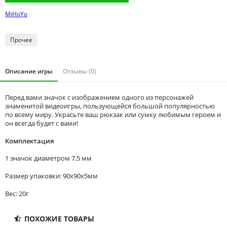
Томская область
MiHoYo
Тюменская область
Удмуртия
Прочее
Ульяновская область
Описание игры
Отзывы (0)
Перед вами значок с изображением одного из персонажей
знаменитой видеоигры, пользующейся большой популярностью
по всему миру. Украсьте ваш рюкзак или сумку любимым героем и
он всегда будет с вами!
Комплектация
1 значок диаметром 7.5 мм
Размер упаковки: 90x90x5мм
Вес: 20г
ПОХОЖИЕ ТОВАРЫ