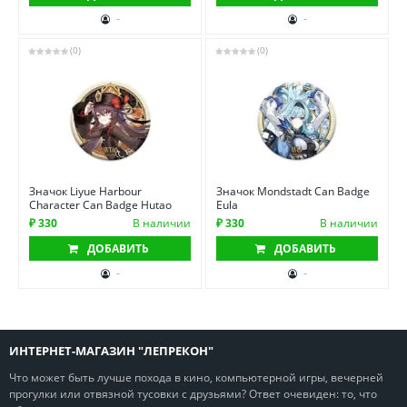
-
-
(0)
(0)
Значок Liyue Harbour
Значок Mondstadt Can Badge
Character Can Badge Hutao
Eula
₽ 330
В наличии
₽ 330
В наличии
ДОБАВИТЬ
ДОБАВИТЬ
-
-
ИНТЕРНЕТ-МАГАЗИН "ЛЕПРЕКОН"
Что может быть лучше похода в кино, компьютерной игры, вечерней
прогулки или отвязной тусовки с друзьями? Ответ очевиден: то, что