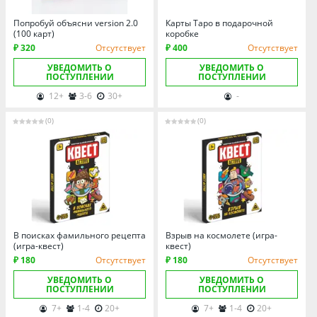
Попробуй объясни version 2.0
Карты Таро в подарочной
(100 карт)
коробке
₽ 320
Отсутствует
₽ 400
Отсутствует
УВЕДОМИТЬ О
УВЕДОМИТЬ О
ПОСТУПЛЕНИИ
ПОСТУПЛЕНИИ
12+
3-6
30+
-
(0)
(0)
В поисках фамильного рецепта
Взрыв на космолете (игра-
(игра-квест)
квест)
₽ 180
Отсутствует
₽ 180
Отсутствует
УВЕДОМИТЬ О
УВЕДОМИТЬ О
ПОСТУПЛЕНИИ
ПОСТУПЛЕНИИ
7+
1-4
20+
7+
1-4
20+