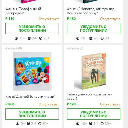
Омская область
Фанты "Телефонный
Фанты "Новогодний турнир.
Оренбургская область
беспредел"
Всё по-взрослому"
Пензенская область
₽ 110
Отсутствует
₽ 180
Отсутствует
Пермский край
УВЕДОМИТЬ О
УВЕДОМИТЬ О
ПОСТУПЛЕНИИ
ПОСТУПЛЕНИИ
Ростовская область
18+
2-6
20+
18+
2-6
20+
Рязанская область
(0)
(0)
Санкт-Петербург и область
Самарская область
Саратовская область
Свердловская область
Смоленская область
Тайна дымной горы (игра-
Ставропольский край
Кто я? Дисней (с картинками)
квест)
Тамбовская область
₽ 860
Отсутствует
₽ 190
Отсутствует
Татарстан
УВЕДОМИТЬ О
УВЕДОМИТЬ О
ПОСТУПЛЕНИИ
ПОСТУПЛЕНИИ
Тверская область
5+
2-6
20+
10+
1-4
30+