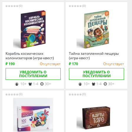
Томская область
(0)
(0)
Тюменская область
Удмуртия
Ульяновская область
Корабль космических
Тайна затопленной пещеры
колонизаторов (игра-квест)
(игра-квест)
₽ 190
Отсутствует
₽ 170
Отсутствует
УВЕДОМИТЬ О
УВЕДОМИТЬ О
ПОСТУПЛЕНИИ
ПОСТУПЛЕНИИ
10+
1-4
30+
10+
1-4
30+
(0)
(0)