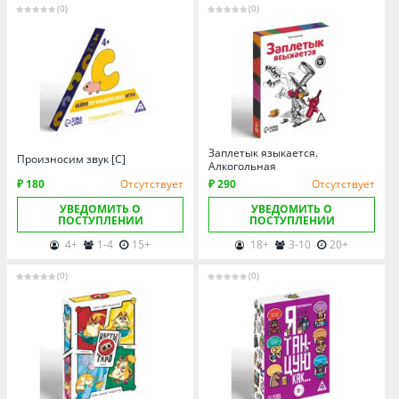
(0)
(0)
Заплетык языкается.
Произносим звук [С]
Алкогольная
₽ 180
Отсутствует
₽ 290
Отсутствует
УВЕДОМИТЬ О
УВЕДОМИТЬ О
ПОСТУПЛЕНИИ
ПОСТУПЛЕНИИ
4+
1-4
15+
18+
3-10
20+
(0)
(0)