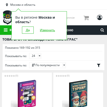
Астраханская область
Москва и область
Башкортостан
Брянская область
Вы в регионе
Москва и
Избранное
Вологодская область
область
?
Воронежская область
ВСЕ КАТЕГОРИИ
Да
Изменить
МЕНЮ
Иркутская область
ТОВАРЫ ОТ ПРОИЗВОДИТЕЛЯ "ЛАС ИГРАС"
Калининградская область
Показано 169-192 из 315
Кировская область
24
Показывать по:
Краснодарский край
Красноярский край
По популярности
Показывать по:
Липецкая область
(0)
(0)
Мордовия
Москва и область
Нижегородская область
Новосибирская область