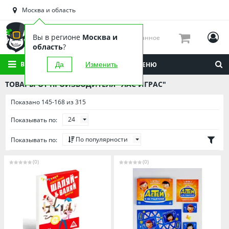
Астраханская область
Москва и область
Башкортостан
Брянская область
Вы в регионе
Москва и
Избранное
Вологодская область
область
?
Воронежская область
ВСЕ КАТЕГОРИИ
Да
Изменить
МЕНЮ
Иркутская область
ТОВАРЫ ОТ ПРОИЗВОДИТЕЛЯ "ЛАС ИГРАС"
Калининградская область
Показано 145-168 из 315
Кировская область
24
Показывать по:
Краснодарский край
Красноярский край
По популярности
Показывать по:
Липецкая область
(0)
(0)
Мордовия
Москва и область
Нижегородская область
Новосибирская область