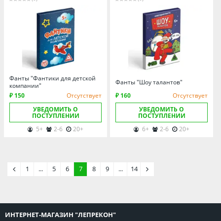
Фанты "Фантики для детской
Фанты "Шоу талантов"
компании"
₽ 150
Отсутствует
₽ 160
Отсутствует
УВЕДОМИТЬ О
УВЕДОМИТЬ О
ПОСТУПЛЕНИИ
ПОСТУПЛЕНИИ
5+
2-6
20+
6+
2-6
20+
1
...
5
6
7
8
9
...
14
ИНТЕРНЕТ-МАГАЗИН "ЛЕПРЕКОН"