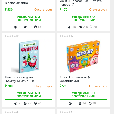
Фанты новогодние "Вот это
В поисках дино
поворот!"
₽ 530
Отсутствует
₽ 170
Отсутствует
УВЕДОМИТЬ О
УВЕДОМИТЬ О
ПОСТУПЛЕНИИ
ПОСТУПЛЕНИИ
4+
2-4
15+
18+
2-6
20+
(0)
(0)
Фанты новогодние
Кто я? Смешарики (с
"Коммуникативные"
картинками)
₽ 200
Отсутствует
₽ 590
Отсутствует
УВЕДОМИТЬ О
УВЕДОМИТЬ О
ПОСТУПЛЕНИИ
ПОСТУПЛЕНИИ
7+
2-6
20+
5+
2-6
20+
(0)
(0)