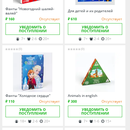
Омская область
Фанты "Новогодний шаляй-
Оренбургская область
Для детей и их родителей
валяй"
Пензенская область
₽ 160
Отсутствует
₽ 610
Отсутствует
Пермский край
УВЕДОМИТЬ О
УВЕДОМИТЬ О
ПОСТУПЛЕНИИ
ПОСТУПЛЕНИИ
Ростовская область
7+
2-6
20+
7+
2-4
20+
Рязанская область
(0)
(0)
Санкт-Петербург и область
Самарская область
Саратовская область
Свердловская область
Смоленская область
Фанты "Холодное сердце"
Animals in english
Ставропольский край
₽ 110
Отсутствует
₽ 300
Отсутствует
Тамбовская область
УВЕДОМИТЬ О
УВЕДОМИТЬ О
ПОСТУПЛЕНИИ
ПОСТУПЛЕНИИ
Татарстан
18+
2-6
20+
7+
1-6
15+
Тверская область