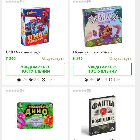
Томская область
(0)
(0)
Тюменская область
Удмуртия
Ульяновская область
UMO Человек-паук
Окавока. Волшебная
₽ 300
Отсутствует
₽ 510
Отсутствует
УВЕДОМИТЬ О
УВЕДОМИТЬ О
ПОСТУПЛЕНИИ
ПОСТУПЛЕНИИ
7+
2-6
15+
4+
1-4
15+
(0)
(0)