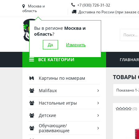
+7 (930) 726-31-32
Башкортостан
Морд
Москва и
область
Доставка по России (при заказе 
Брянская область
Моск
Вы в регионе
Москва и
Вологодская область
Ниже
область
?
Воронежская область
Ново
Да
Изменить
Иркутская область
Омск
ВСЕ КАТЕГОРИИ
ГЛАВНАЯ
Калининградская область
Орен
ТОВАРЫ 
Картины по номерам
Показано 1-
Malifaux
Настольные игры
(0)
Детские
Обучающие/
развивающие