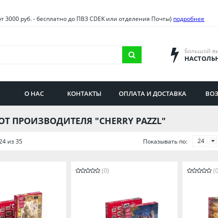
овия
Санкт-Петербург и облас
от 3000 руб. - бесплатно до ПВЗ CDEK или отделения Почты)
подробнее
ва и область
Самарская область
городская область
Саратовская область
Большой в
НАСТОЛЬ
сибирская область
Свердловская область
ая область
Смоленская область
О НАС
КОНТАКТЫ
ОПЛАТА И ДОСТАВКА
ВОЗ
бургская область
Ставропольский край
ОТ ПРОИЗВОДИТЕЛЯ "CHERRY PAZZL"
24
24 из 35
Показывать по:
(0)
(0