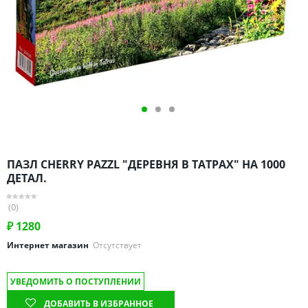
Омская область
Оренбургская область
Пензенская область
Пермский край
Ростовская область
Рязанская область
Санкт-Петербург и область
Самарская область
ПАЗЛ CHERRY PAZZL "ДЕРЕВНЯ В ТАТРАХ" НА 1000
Саратовская область
ДЕТАЛ.
Свердловская область
(0)
Смоленская область
₽
1280
Ставропольский край
Интернет магазин
Отсутствует
Тамбовская область
Татарстан
УВЕДОМИТЬ О ПОСТУПЛЕНИИ
Тверская область
ДОБАВИТЬ В ИЗБРАННОЕ