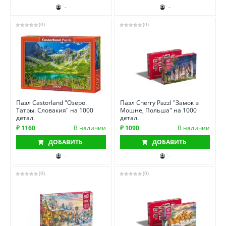
-
-
(0)
(0)
Пазл Castorland "Озеро.
Пазл Cherry Pazzl "Замок в
Татры. Словакия" на 1000
Мошне, Польша" на 1000
детал.
детал.
₽ 1160
В наличии
₽ 1090
В наличии
ДОБАВИТЬ
ДОБАВИТЬ
-
-
(0)
(0)