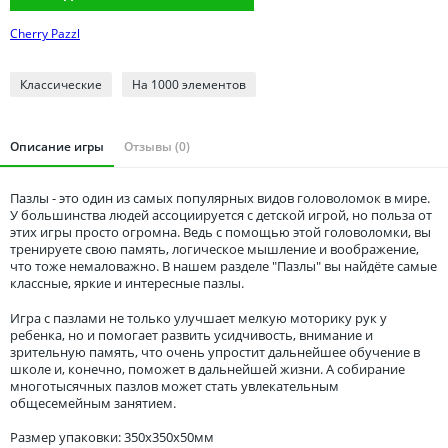
Томская область
Cherry Pazzl
Тюменская область
Удмуртия
Классические
На 1000 элементов
Ульяновская область
Описание игры
Отзывы (0)
Пазлы - это один из самых популярных видов головоломок в мире.
У большинства людей ассоциируется с детской игрой, но польза от
этих игры просто огромна. Ведь с помощью этой головоломки, вы
тренируете свою память, логическое мышление и воображение,
что тоже немаловажно. В нашем разделе "Пазлы" вы найдёте самые
классные, яркие и интересные пазлы.
Игра с пазлами не только улучшает мелкую моторику рук у
ребенка, но и помогает развить усидчивость, внимание и
зрительную память, что очень упростит дальнейшее обучение в
школе и, конечно, поможет в дальнейшей жизни. А собирание
многотысячных пазлов может стать увлекательным
общесемейным занятием.
Размер упаковки: 350x350x50мм