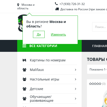
+7 (930) 726-31-32
Башкортостан
Морд
Москва и
область
Доставка по России (при заказе 
Брянская область
Моск
Вы в регионе
Москва и
Вологодская область
Ниже
область
?
Воронежская область
Ново
Да
Изменить
Иркутская область
Омск
ВСЕ КАТЕГОРИИ
ГЛАВНАЯ
Калининградская область
Орен
ТОВАРЫ 
Картины по номерам
Показано 1-
Malifaux
Настольные игры
(0)
Детские
Обучающие/
развивающие