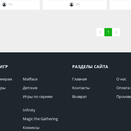
7+
7+
1
ИГР
РАЗДЕЛЫ САЙТА
омерам
Malifaux
Главная
О нас
гры
Детские
Контакты
Оплата 
Игры по сериям
Возврат
Произв
Infinity
Magic the Gathering
Комиксы