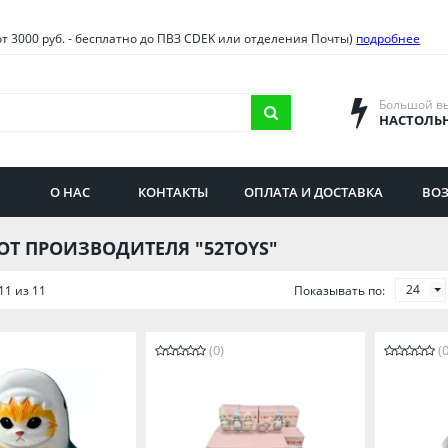
овия
Санкт-Петербург и облас
от 3000 руб. - бесплатно до ПВЗ CDEK или отделения Почты)
подробнее
ва и область
Самарская область
городская область
Саратовская область
Большой в
НАСТОЛЬ
сибирская область
Свердловская область
ая область
Смоленская область
О НАС
КОНТАКТЫ
ОПЛАТА И ДОСТАВКА
ВОЗ
бургская область
Ставропольский край
ОТ ПРОИЗВОДИТЕЛЯ "52TOYS"
24
11 из 11
Показывать по:
(0)
(0