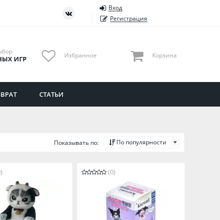
Вход
ть
Тюменская область
Регистрация
Удмуртия
Ульяновская область
ыбор
Избранное
Корзина
НЫХ ИГР
ВРАТ
СТАТЬИ
По популярности
Показывать по:
)
(0)