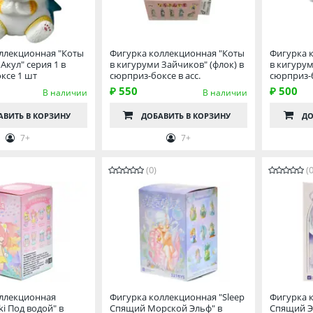
ллекционная "Коты
Фигурка коллекционная "Коты
Фигурка 
Акул" серия 1 в
в кигуруми Зайчиков" (флок) в
в кигурум
ксе 1 шт
сюрприз-боксе в асс.
сюрприз-
₽ 550
₽ 500
В наличии
В наличии
АВИТЬ
В КОРЗИНУ
ДОБАВИТЬ
В КОРЗИНУ
ДО
7+
7+
(0)
(0
ллекционная
Фигурка коллекционная "Sleep
Фигурка 
i Под водой" в
Спящий Морской Эльф" в
Спящий Э