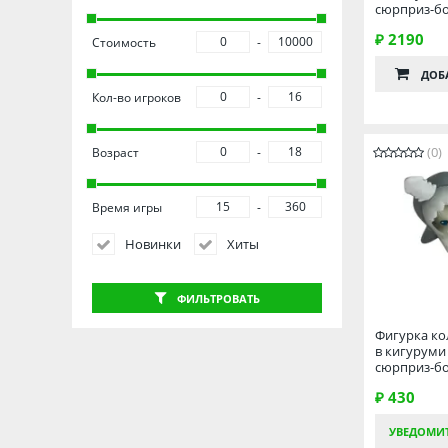
сюрприз-бо
₽ 2190
Стоимость
ДОБ
Кол-во игроков
(0)
Возраст
Время игры
Новинки
Хиты
ФИЛЬТРОВАТЬ
Фигурка ко
в кигуруми 
сюрприз-бок
₽ 430
УВЕДОМИ