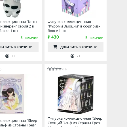
коллекционная "Коты
Фигурка коллекционная
и зверей" серия 2 в
"Куроми Эмоции" в сюрприз-
боксе 1 шт
боксе 1 шт
₽ 430
В наличии
В наличии
БАВИТЬ
В КОРЗИНУ
ДОБАВИТЬ
В КОРЗИНУ
7+
7+
)
(0)
Фигурка коллекционная "Sleep
коллекционная "Sleep
Спящий Эльф из Страны Грез
льф из Страны Грез"