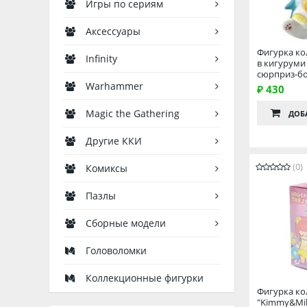
Игры по сериям
Аксессуары
Фигурка ко
Infinity
в кигуруми 
сюрприз-бо
Warhammer
₽ 430
Magic the Gathering
ДОБ
Другие ККИ
(0)
Комиксы
Пазлы
Сборные модели
Головоломки
Коллекционные фигурки
Фигурка ко
"Kimmy&Mik