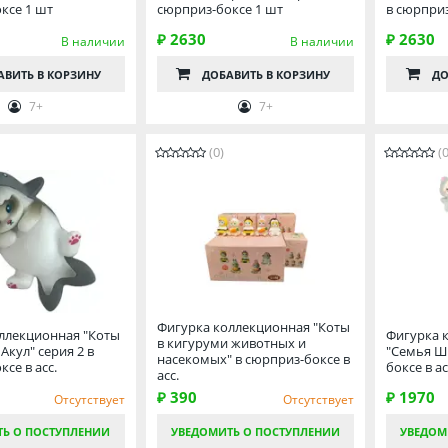
ксе 1 шт
сюрприз-боксе 1 шт
в сюрприз
₽ 2630
₽ 2630
В наличии
В наличии
АВИТЬ
В КОРЗИНУ
ДОБАВИТЬ
В КОРЗИНУ
ДО
7+
7+
(0)
(0
Фигурка коллекционная "Коты
ллекционная "Коты
Фигурка 
в кигуруми животных и
Акул" серия 2 в
"Семья Ш
насекомых" в сюрприз-боксе в
се в асс.
боксе в ас
асс.
₽ 390
₽ 1970
Отсутствует
Отсутствует
ТЬ О ПОСТУПЛЕНИИ
УВЕДОМИТЬ О ПОСТУПЛЕНИИ
УВЕДОМ