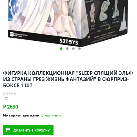
Омская область
Оренбургская область
Пензенская область
Пермский край
Ростовская область
Рязанская область
Санкт-Петербург и область
Самарская область
ФИГУРКА КОЛЛЕКЦИОННАЯ "SLEEP СПЯЩИЙ ЭЛЬФ
Саратовская область
ИЗ СТРАНЫ ГРЕЗ ЖИЗНЬ ФАНТАЗИЙ" В СЮРПРИЗ-
Свердловская область
БОКСЕ 1 ШТ
Смоленская область
(0)
Ставропольский край
₽
2630
Тамбовская область
Интернет магазин
В наличии
Татарстан
Тверская область
ДОБАВИТЬ
В КОРЗИНУ