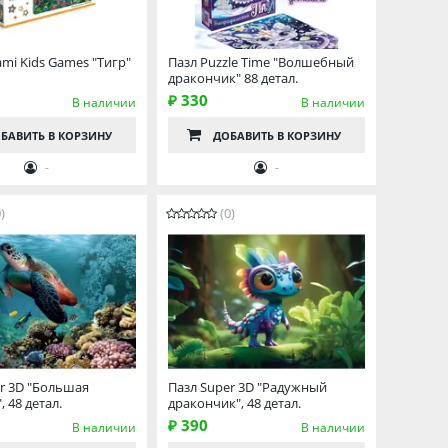
ami Kids Games "Тигр"
Пазл Puzzle Time "Волшебный
дракончик" 88 детал.
₽ 330
В наличии
В наличии
БАВИТЬ
В КОРЗИНУ
ДОБАВИТЬ
В КОРЗИНУ
-
-
)
(0)
r 3D "Большая
Пазл Super 3D "Радужный
 48 детал.
дракончик", 48 детал.
₽ 390
В наличии
В наличии