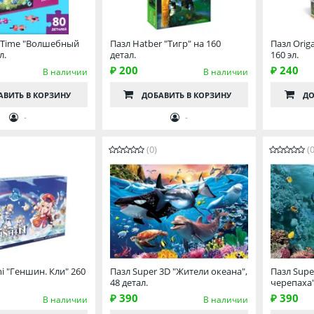
e Time "Волшебный
Пазл Hatber "Тигр" на 160
Пазл Orig
л.
детал.
160 эл.
₽ 200
₽ 240
В наличии
В наличии
АВИТЬ
В КОРЗИНУ
ДОБАВИТЬ
В КОРЗИНУ
ДО
-
-
(0)
(0
i "Геншин. Кли" 260
Пазл Super 3D "Жители океана",
Пазл Supe
48 детал.
черепаха",
₽ 390
₽ 390
В наличии
В наличии