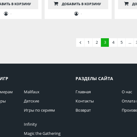
АВИТЬ
В КОРЗИНУ
ДОБАВИТЬ
В КОРЗИНУ
ДО
-
-
1
2
3
4
5
...
ИГР
РАЗДЕЛЫ САЙТА
омерам
Malifaux
Главная
О нас
гры
Детские
Контакты
Оплата 
Игры по сериям
Возврат
Произв
Infinity
Magic the Gathering