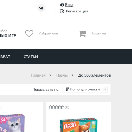
Вход
ть
Тюменская область
Регистрация
Удмуртия
Ульяновская область
ыбор
Избранное
Корзина
НЫХ ИГР
ВРАТ
СТАТЬИ
Главная
Пазлы
До 500 элементов
По популярности
Показывать по:
)
(0)