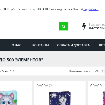
овия
Санкт-Петербург и облас
от 3000 руб. - бесплатно до ПВЗ CDEK или отделения Почты)
подробнее
ва и область
Самарская область
городская область
Саратовская область
Большой в
НАСТОЛЬ
сибирская область
Свердловская область
ая область
Смоленская область
О НАС
КОНТАКТЫ
ОПЛАТА И ДОСТАВКА
ВОЗ
бургская область
Ставропольский край
ДО 500 ЭЛЕМЕНТОВ"
24
-72 из 752
Показывать по:
(0)
(0