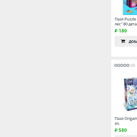
Пазл Puzzl
лес" 80 дета
₽ 180
ДОБ
(0)
Пазл Origam
эл.
₽ 580