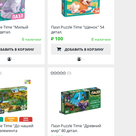
le Time "Милый
Пазл Puzzle Time "Щенок" 54
детал.
детал.
₽ 100
В наличии
В наличии
БАВИТЬ
В КОРЗИНУ
ДОБАВИТЬ
В КОРЗИНУ
-
-
)
(0)
le Time "До нашей
Пазл Puzzle Time "Древний
 элемента
мир" 80 детал.