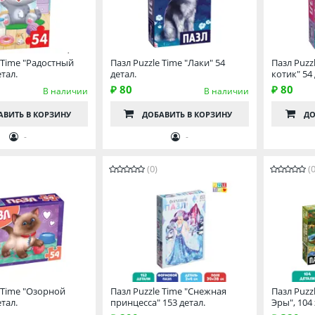
 Time "Радостный
Пазл Puzzle Time "Лаки" 54
Пазл Puzz
етал.
детал.
котик" 54 
₽ 80
₽ 80
В наличии
В наличии
АВИТЬ
В КОРЗИНУ
ДОБАВИТЬ
В КОРЗИНУ
ДО
-
-
(0)
(0
e Time "Озорной
Пазл Puzzle Time "Снежная
Пазл Puzz
етал.
принцесса" 153 детал.
Эры", 104