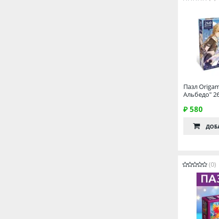
Пазл Origa
Альбедо" 26
₽ 580
ДОБ
(0)