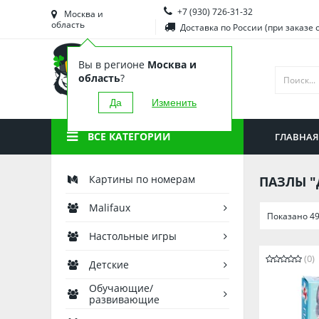
+7 (930) 726-31-32
Башкортостан
Морд
Москва и
область
Доставка по России (при заказе 
Брянская область
Моск
Вы в регионе
Москва и
Вологодская область
Ниже
область
?
Воронежская область
Ново
Да
Изменить
Иркутская область
Омск
ВСЕ КАТЕГОРИИ
ГЛАВНАЯ
Калининградская область
Орен
Картины по номерам
ПАЗЛЫ "
Malifaux
Показано 49
Настольные игры
(0)
Детские
Обучающие/
развивающие