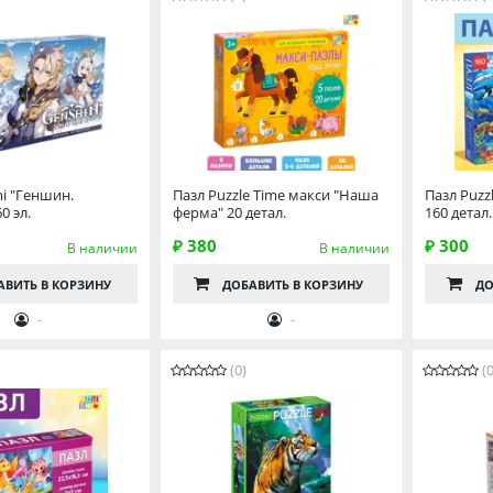
mi "Геншин.
Пазл Puzzle Time макси "Наша
Пазл Puzz
0 эл.
ферма" 20 детал.
160 детал.
₽ 380
₽ 300
В наличии
В наличии
АВИТЬ
В КОРЗИНУ
ДОБАВИТЬ
В КОРЗИНУ
ДО
-
-
(0)
(0