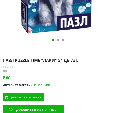
Омская область
Оренбургская область
Пензенская область
Пермский край
Ростовская область
Рязанская область
Санкт-Петербург и область
Самарская область
ПАЗЛ PUZZLE TIME "ЛАКИ" 54 ДЕТАЛ.
Саратовская область
Свердловская область
(0)
Смоленская область
₽
80
Ставропольский край
Интернет магазин
В наличии
Тамбовская область
ДОБАВИТЬ
В КОРЗИНУ
Татарстан
Тверская область
ДОБАВИТЬ В ИЗБРАННОЕ