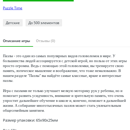
Томская область
Puzzle Time
Тюменская область
Удмуртия
Детcкие
До 500 элементов
Ульяновская область
Описание игры
Отзывы (0)
Пазлы - это один из самых популярных видов головоломок в мире. У
большинства людей ассоциируется с детской игрой, но польза от этих игры
просто огромна. Ведь с помощью этой головоломки, вы тренируете свою
память, логическое мышление и воображение, что тоже немаловажно. В
нашем разделе "Пазлы" вы найдёте самые классные, яркие и интересные
пазлы.
Игра с пазлами не только улучшает мелкую моторику рук у ребенка, но и
помогает развить усидчивость, внимание и зрительную память, что очень
упростит дальнейшее обучение в школе и, конечно, поможет в дальнейшей
жизни. А собирание многотысячных пазлов может стать увлекательным
общесемейным занятием.
Размер упаковки: 65x90x25мм