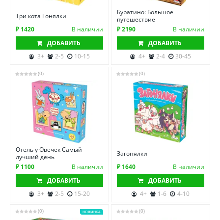
Буратино: Большое
Три кота Гонялки
путешествие
₽ 1420
В наличии
₽ 2190
В наличии
ДОБАВИТЬ
ДОБАВИТЬ
3+
2-5
10-15
4+
2-4
30-45
(0)
(0)
Отель у Овечек Самый
Загонялки
лучший день
₽ 1100
В наличии
₽ 1640
В наличии
ДОБАВИТЬ
ДОБАВИТЬ
3+
2-5
15-20
4+
1-6
4-10
(0)
(0)
НОВИНКА