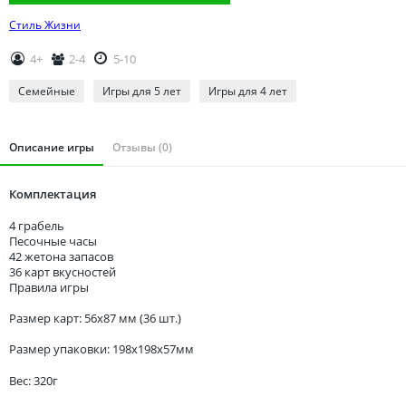
Томская область
Стиль Жизни
Тюменская область
Удмуртия
4+
2-4
5-10
Ульяновская область
Семейные
Игры для 5 лет
Игры для 4 лет
Описание игры
Отзывы (0)
Комплектация
4 грабель
Песочные часы
42 жетона запасов
36 карт вкусностей
Правила игры
Размер карт: 56x87 мм (36 шт.)
Размер упаковки: 198x198x57мм
Вес: 320г