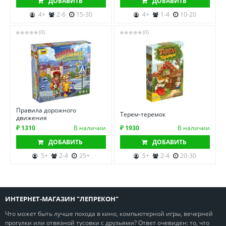
ДОБАВИТЬ
ДОБАВИТЬ
4+
2-6
15-30
4+
1-4
10-20
(0)
(0)
Правила дорожного
Терем-теремок
движения
₽ 1310
В наличии
₽ 1930
В наличии
ДОБАВИТЬ
ДОБАВИТЬ
5+
2-4
25+
5+
2-4
20-30
ИНТЕРНЕТ-МАГАЗИН "ЛЕПРЕКОН"
Что может быть лучше похода в кино, компьютерной игры, вечерней
прогулки или отвязной тусовки с друзьями? Ответ очевиден: то, что