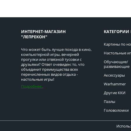
ИНТЕРНЕТ-МАГАЗИН
КАТЕГОРИИ 
"ЛЕПРЕКОН"
Картины по н
Что может быть лучше похода в кино,
Настольные и
компьютерной игры, вечерней
прогулки или отвязной тусовки с
Обучающие/
друзьями? Ответ очевиден: то, что
развивающие
объединит преимущества всех
перечисленных видов отдыха -
Аксессуары
настольные игры!
Warhammer
Подробнее..
Другие ККИ
Пазлы
Головоломки
Использ