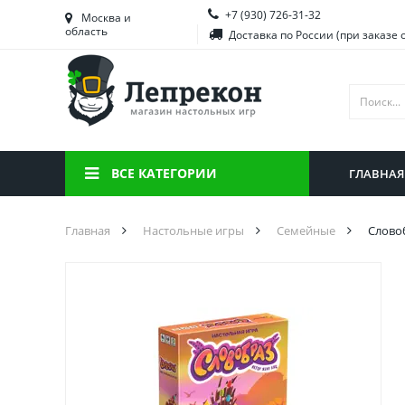
+7 (930) 726-31-32
Башкортостан
Морд
Москва и
область
Доставка по России (при заказе 
Брянская область
Моск
Вологодская область
Ниже
Воронежская область
Ново
Иркутская область
Омск
ВСЕ КАТЕГОРИИ
ГЛАВНАЯ
Калининградская область
Орен
Главная
Настольные игры
Семейные
Слово