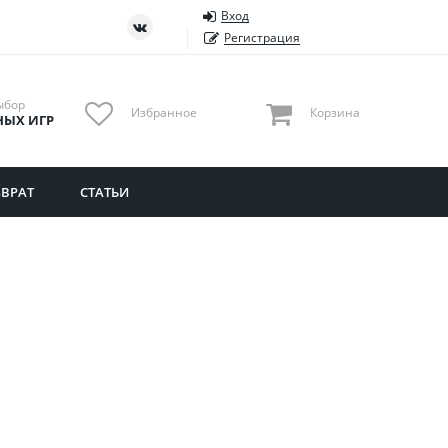
Вход
ть
Тюменская область
Регистрация
Удмуртия
Ульяновская область
ыбор
Избранное
Корзина
НЫХ ИГР
ВРАТ
СТАТЬИ