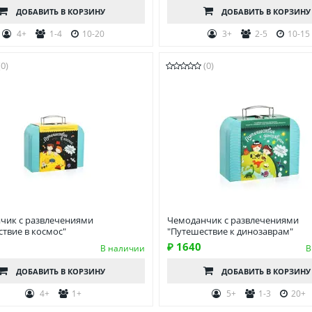
ДОБАВИТЬ
В КОРЗИНУ
ДОБАВИТЬ
В КОРЗИНУ
4+
1-4
10-20
3+
2-5
10-15
(0)
(0)
чик c развлечениями
Чемоданчик с развлечениями
твие в космос"
"Путешествие к динозаврам"
₽ 1640
В наличии
В
ДОБАВИТЬ
В КОРЗИНУ
ДОБАВИТЬ
В КОРЗИНУ
4+
1+
5+
1-3
20+