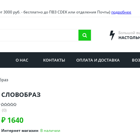
овия
Санкт-Петербург и облас
от 3000 руб. - бесплатно до ПВЗ CDEK или отделения Почты)
подробнее
ва и область
Самарская область
городская область
Саратовская область
Большой в
НАСТОЛЬ
сибирская область
Свердловская область
ая область
Смоленская область
О НАС
КОНТАКТЫ
ОПЛАТА И ДОСТАВКА
ВОЗ
бургская область
Ставропольский край
браз
СЛОВОБРАЗ
(0)
₽
1640
Интернет магазин
В наличии