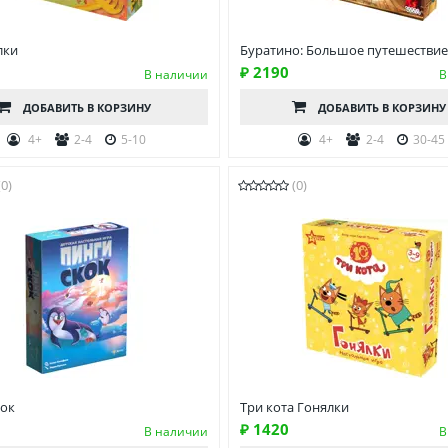
лки
Буратино: Большое путешествие
₽ 2190
В наличии
В
ДОБАВИТЬ
В КОРЗИНУ
ДОБАВИТЬ
В КОРЗИНУ
4+
2-4
5-10
4+
2-4
30-45
(0)
(0)
кок
Три кота Гонялки
₽ 1420
В наличии
В