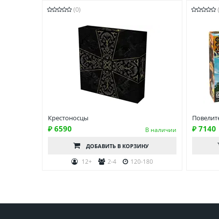
(0)
Крестоносцы
Повелит
₽ 6590
₽ 7140
В наличии
ДОБАВИТЬ
В КОРЗИНУ
12+
2-4
120-180