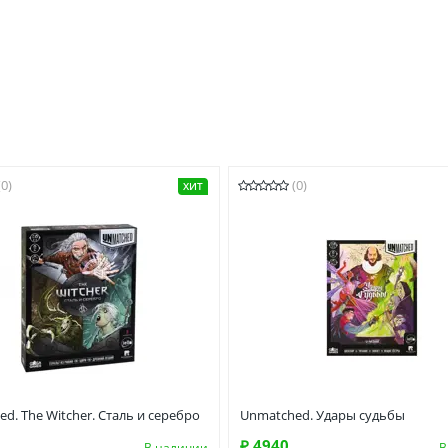
(0)
(0)
ХИТ
d. The Witcher. Сталь и серебро
Unmatched. Удары судьбы
₽ 4940
В наличии
В