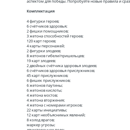
аспектом для победы. Попробуйте новые правила и сраз
Комплектация
4 фигурки героев;
6 счётчиков здоровья;
2 фишки помощников;
3 жетона способностей героев;
120 карт героев;
4 карты персонажей;
2 фигурки злодеев;
8 жетонов гибели/пришельцев;
19 карт злодеев;
2 двойных счётчика здоровья злодеев;
6 счётчиков здоровья прислужников;
45 карт прислужников;
6 фишек прислужников;
6 жетонов паутины;
6 жетонов кислоты;
4 жетона мостов;
4 жетона вторжения;
4 жетона с номерами игроков;
22 карты инициативы;
12 карт необъяснимых явлений;
8 колод врагов;
маркер угрозы;
двухстороннее поле;