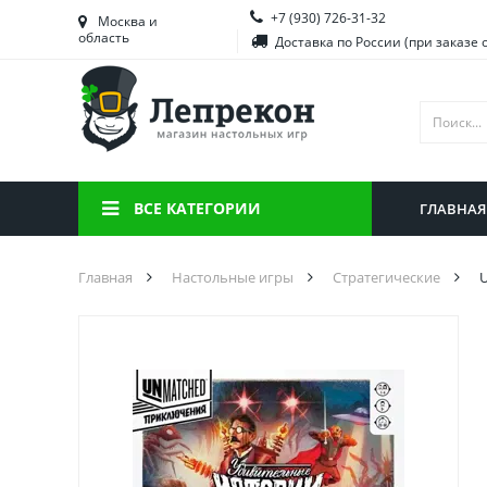
+7 (930) 726-31-32
Башкортостан
Морд
Москва и
область
Доставка по России (при заказе 
Брянская область
Моск
Вологодская область
Ниже
Воронежская область
Ново
Иркутская область
Омск
ВСЕ КАТЕГОРИИ
ГЛАВНАЯ
Калининградская область
Орен
Главная
Настольные игры
Стратегические