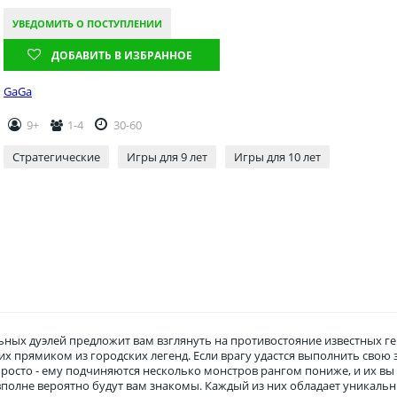
УВЕДОМИТЬ О ПОСТУПЛЕНИИ
ДОБАВИТЬ В ИЗБРАННОЕ
GaGa
9+
1-4
30-60
Стратегические
Игры для 9 лет
Игры для 10 лет
ных дуэлей предложит вам взглянуть на противостояние известных ге
 прямиком из городских легенд. Если врагу удастся выполнить свою за
росто - ему подчиняются несколько монстров рангом пониже, и их вы т
, вполне вероятно будут вам знакомы. Каждый из них обладает уникал