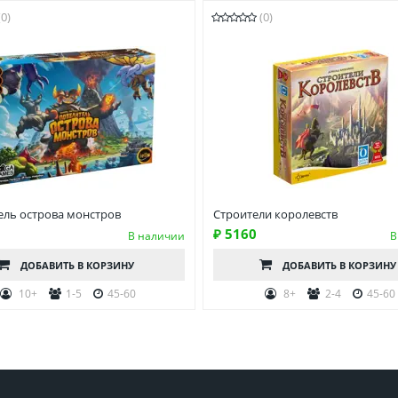
(0)
(0)
ель острова монстров
Строители королевств
₽ 5160
В наличии
В
ДОБАВИТЬ
В КОРЗИНУ
ДОБАВИТЬ
В КОРЗИНУ
10+
1-5
45-60
8+
2-4
45-60