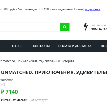
овия
Санкт-Петербург и облас
от 3000 руб. - бесплатно до ПВЗ CDEK или отделения Почты)
подробнее
ва и область
Самарская область
городская область
Саратовская область
Большой в
НАСТОЛЬ
сибирская область
Свердловская область
ая область
Смоленская область
О НАС
КОНТАКТЫ
ОПЛАТА И ДОСТАВКА
ВОЗ
бургская область
Ставропольский край
Unmatched. Приключения. Удивительные истории
UNMATCHED. ПРИКЛЮЧЕНИЯ. УДИВИТЕЛЬ
(0)
₽
7140
Интернет магазин
Отсутствует