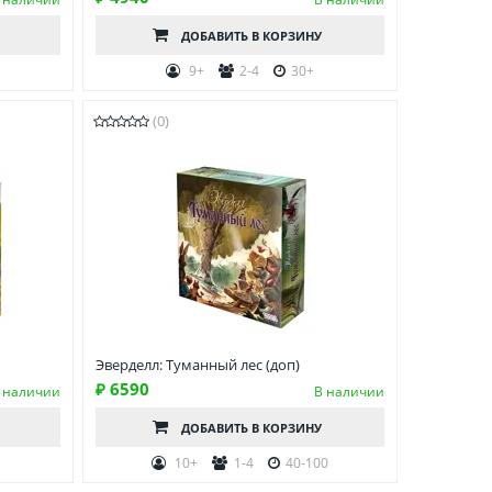
ДОБАВИТЬ
В КОРЗИНУ
9+
2-4
30+
(0)
Эверделл: Туманный лес (доп)
₽ 6590
 наличии
В наличии
ДОБАВИТЬ
В КОРЗИНУ
0
10+
1-4
40-100