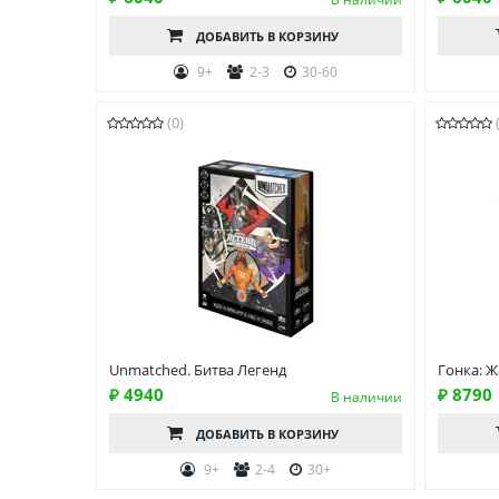
ДОБАВИТЬ
В КОРЗИНУ
9+
2-3
30-60
(0)
Unmatched. Битва Легенд
Гонка: Ж
₽ 4940
₽ 8790
В наличии
ДОБАВИТЬ
В КОРЗИНУ
9+
2-4
30+