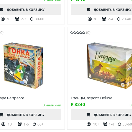
ДОБАВИТЬ
В КОРЗИНУ
ДОБАВИТЬ
В КОРЗИНУ
9+
2-3
30-60
9+
2-4
20-40
(0)
(0)
ара на трассе
Птенцы, версия Deluxe
₽ 8240
В наличии
В
ДОБАВИТЬ
В КОРЗИНУ
ДОБАВИТЬ
В КОРЗИНУ
10+
1-6
60+
10+
1-4
30-6