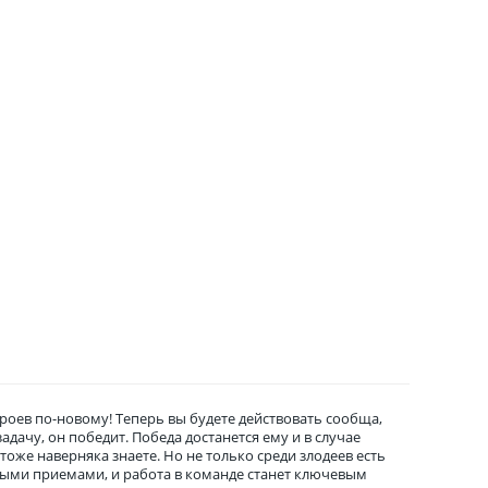
роев по-новому! Теперь вы будете действовать сообща,
дачу, он победит. Победа достанется ему и в случае
оже наверняка знаете. Но не только среди злодеев есть
ьными приемами, и работа в команде станет ключевым