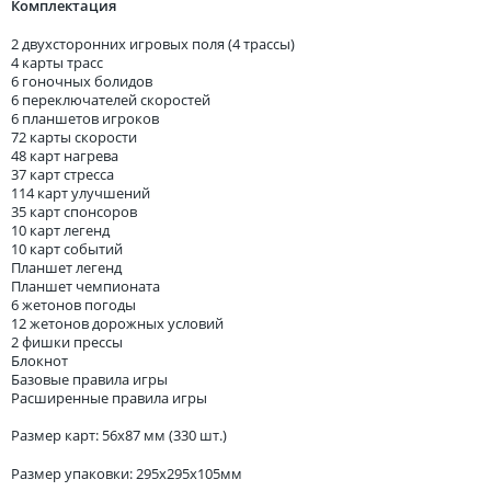
Комплектация
2 двухсторонних игровых поля (4 трассы)
4 карты трасс
6 гоночных болидов
6 переключателей скоростей
6 планшетов игроков
72 карты скорости
48 карт нагрева
37 карт стресса
114 карт улучшений
35 карт спонсоров
10 карт легенд
10 карт событий
Планшет легенд
Планшет чемпионата
6 жетонов погоды
12 жетонов дорожных условий
2 фишки прессы
Блокнот
Базовые правила игры
Расширенные правила игры
Размер карт: 56x87 мм (330 шт.)
Размер упаковки: 295x295x105мм