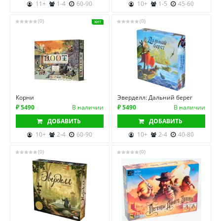
11+
1-4
60-90
10+
1-5
45-60
(0)
(0)
ХИТ
Корни
Эверделл: Дальний берег
₽ 5490
В наличии
₽ 5490
В наличии
ДОБАВИТЬ
ДОБАВИТЬ
10+
2-4
60-90
10+
2-4
40-80
(0)
(0)