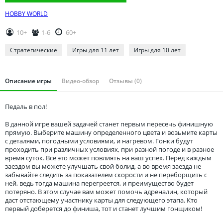
Томская область
HOBBY WORLD
Тюменская область
Удмуртия
10+
1-6
60+
Ульяновская область
Стратегические
Игры для 11 лет
Игры для 10 лет
Описание игры
Видео-обзор
Отзывы (0)
Педаль в пол!
В данной игре вашей задачей станет первым пересечь финишную
прямую. Выберите машину определенного цвета и возьмите карты
с деталями, погодными условиями, и нагревом. Гонки будут
проходить при различных условиях, при разной погоде и в разное
время суток. Все это может повлиять на ваш успех. Перед каждым
заездом вы можете улучшать свой болид, а во время заезда не
забывайте следить за показателем скорости и не переборщить с
ней, ведь тогда машина перегреется, и преимущество будет
потеряно. В этом случае вам может помочь адреналин, который
даст отстающему участнику карты для следующего этапа. Кто
первый доберется до финиша, тот и станет лучшим гонщиком!