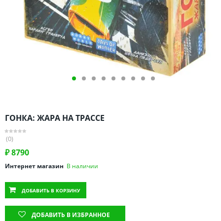
Омская область
Оренбургская область
Пензенская область
Пермский край
Ростовская область
Рязанская область
Санкт-Петербург и область
Самарская область
ГОНКА: ЖАРА НА ТРАССЕ
Саратовская область
Свердловская область
(0)
Смоленская область
₽
8790
Ставропольский край
Интернет магазин
В наличии
Тамбовская область
ДОБАВИТЬ
В КОРЗИНУ
Татарстан
Тверская область
ДОБАВИТЬ В ИЗБРАННОЕ