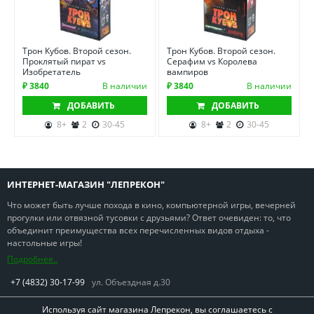
Трон Кубов. Второй сезон.
Трон Кубов. Второй сезон.
Проклятый пират vs
Серафим vs Королева
Изобретатель
вампиров
₽ 3840
В наличии
₽ 3840
В наличии
ДОБАВИТЬ
ДОБАВИТЬ
8+
2
30-45
8+
2
30-45
ИНТЕРНЕТ-МАГАЗИН "ЛЕПРЕКОН"
Что может быть лучше похода в кино, компьютерной игры, вечерней
прогулки или отвязной тусовки с друзьями? Ответ очевиден: то, что
объединит преимущества всех перечисленных видов отдыха -
настольные игры!
Подробнее..
+7 (4832) 30-17-99
ул. Объездная д.30
Используя сайт магазина Лепрекон, вы соглашаетесь с