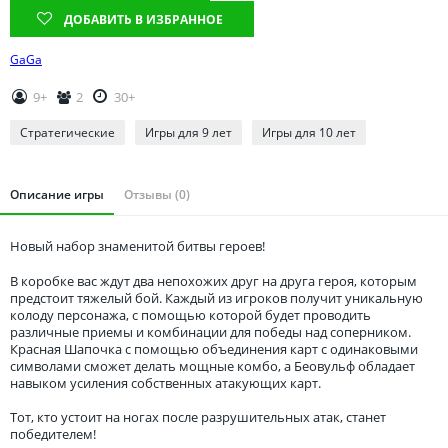
Томская область
ДОБАВИТЬ В ИЗБРАННОЕ
Тюменская область
GaGa
Удмуртия
Ульяновская область
9+
2
30+
Стратегические
Игры для 9 лет
Игры для 10 лет
Описание игры
Отзывы (0)
Новый набор знаменитой битвы героев!
В коробке вас ждут два непохожих друг на друга героя, которым
предстоит тяжелый бой. Каждый из игроков получит уникальную
колоду персонажа, с помощью которой будет проводить
различные приемы и комбинации для победы над соперником.
Красная Шапочка с помощью объединения карт с одинаковыми
символами сможет делать мощные комбо, а Беовульф обладает
навыком усиления собственных атакующих карт.
Тот, кто устоит на ногах после разрушительных атак, станет
победителем!