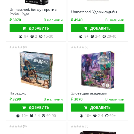
Unmatched. Бигфут против
Unmatched. Удары судьбы
Робин Гуда
₽ 3070
В наличии
₽ 4940
В наличии
ДОБАВИТЬ
ДОБАВИТЬ
9+
2
15-30
9+
2-4
20-40
(0)
(0)
Парадокс
Зловещая академия
₽ 3290
В наличии
₽ 3070
В наличии
ДОБАВИТЬ
ДОБАВИТЬ
10+
2-4
60-90
10+
2-4
60+
(0)
(0)