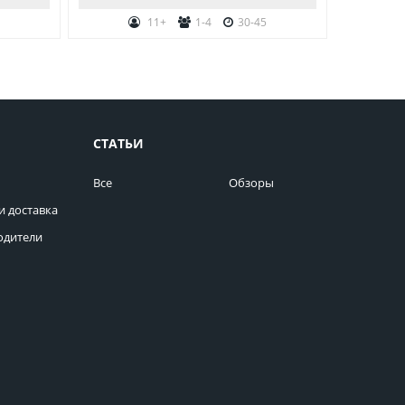
5
11+
1-4
30-45
СТАТЬИ
Все
Обзоры
и доставка
одители