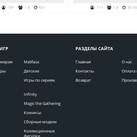
10+
1-4
45+
11+
1-4
30-4
ИГР
РАЗДЕЛЫ САЙТА
омерам
Malifaux
Главная
О нас
гры
Детские
Контакты
Оплата 
Игры по сериям
Возврат
Произв
Infinity
Magic the Gathering
Комиксы
Сборные модели
Коллекционные
фигурки