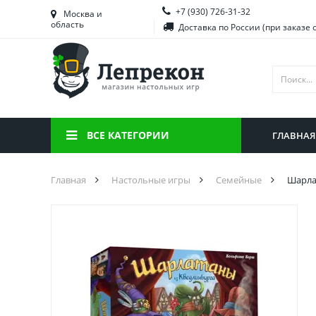
+7 (930) 726-31-32
Башкортостан
Морд
Москва и
область
Доставка по России (при заказе 
Брянская область
Моск
Вологодская область
Ниже
Воронежская область
Ново
Иркутская область
Омск
ВСЕ КАТЕГОРИИ
ГЛАВНАЯ
Калининградская область
Орен
Главная
Настольные игры
Семейные
Шарла