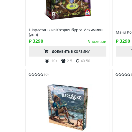
Шарлатаны из Кведлинбурга. Алхимики
Мачи Ко
(доп)
₽ 3290
₽ 3290
В наличии
ДОБАВИТЬ
В КОРЗИНУ
10+
2-5
40-50
(0)