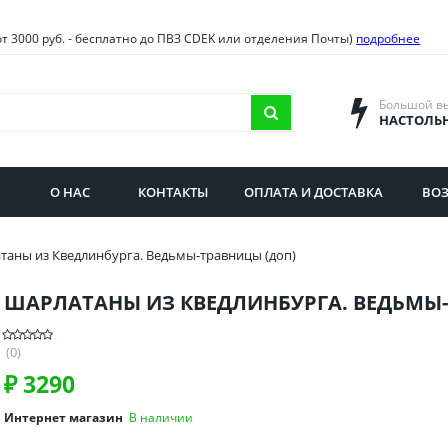
овия
Санкт-Петербург и облас
от 3000 руб. - бесплатно до ПВЗ CDEK или отделения Почты)
подробнее
ва и область
Самарская область
городская область
Саратовская область
Большой в
НАСТОЛЬ
сибирская область
Свердловская область
ая область
Смоленская область
О НАС
КОНТАКТЫ
ОПЛАТА И ДОСТАВКА
ВОЗ
бургская область
Ставропольский край
таны из Кведлинбурга. Ведьмы-травницы (доп)
ШАРЛАТАНЫ ИЗ КВЕДЛИНБУРГА. ВЕДЬМЫ-
(0)
₽
3290
Интернет магазин
В наличии