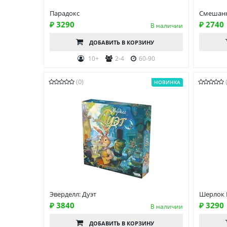
Парадокс
Смешанн
₽ 3290
₽ 2740
В наличии
ДОБАВИТЬ
В КОРЗИНУ
10+
2-4
60-90
(0)
НОВИНКА
Эверделл: Дуэт
Шерлок П
₽ 3840
₽ 3290
В наличии
ДОБАВИТЬ
В КОРЗИНУ