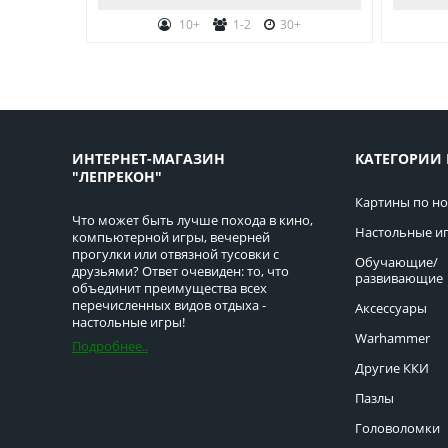
10+
1-2
30+
ИНТЕРНЕТ-МАГАЗИН
КАТЕГОРИИ 
"ЛЕПРЕКОН"
Картины по н
Что может быть лучше похода в кино,
Настольные и
компьютерной игры, вечерней
прогулки или отвязной тусовки с
Обучающие/
друзьями? Ответ очевиден: то, что
развивающие
объединит преимущества всех
перечисленных видов отдыха -
Аксессуары
настольные игры!
Warhammer
Подробнее..
Другие ККИ
Пазлы
Головоломки