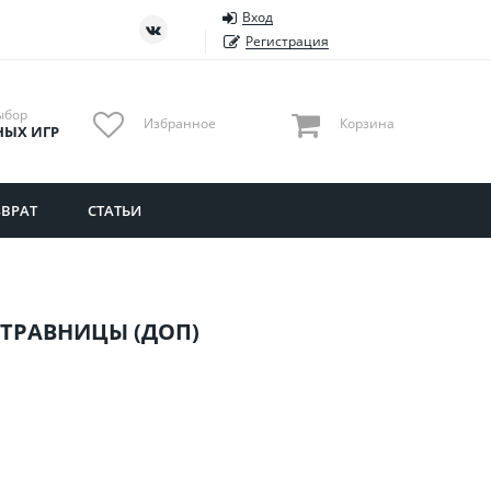
Вход
ть
Тюменская область
Регистрация
Удмуртия
Ульяновская область
ыбор
Избранное
Корзина
НЫХ ИГР
ВРАТ
СТАТЬИ
ТРАВНИЦЫ (ДОП)