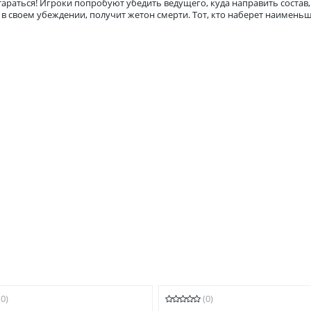
стараться! Игроки попробуют убедить ведущего, куда направить состав
в своем убеждении, получит жетон смерти. Тот, кто наберет наименьш
(0)
(0)