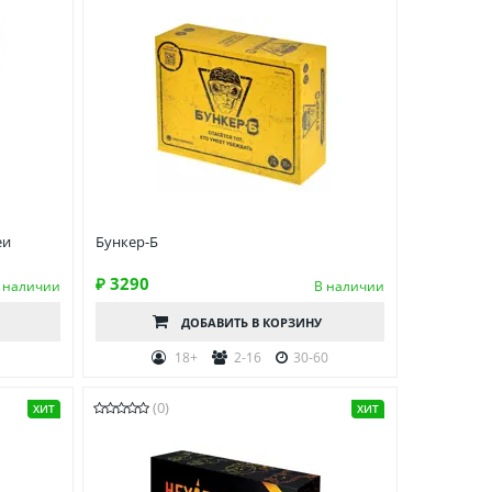
еи
Бункер-Б
₽ 3290
 наличии
В наличии
ДОБАВИТЬ
В КОРЗИНУ
0
18+
2-16
30-60
(0)
ХИТ
ХИТ