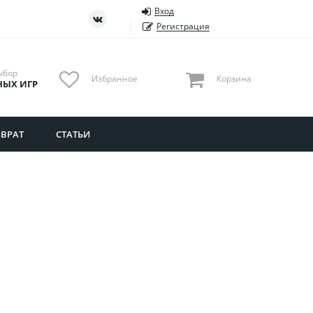
Вход
ть
Тюменская область
Регистрация
Удмуртия
Ульяновская область
ыбор
Избранное
Корзина
НЫХ ИГР
ВРАТ
СТАТЬИ