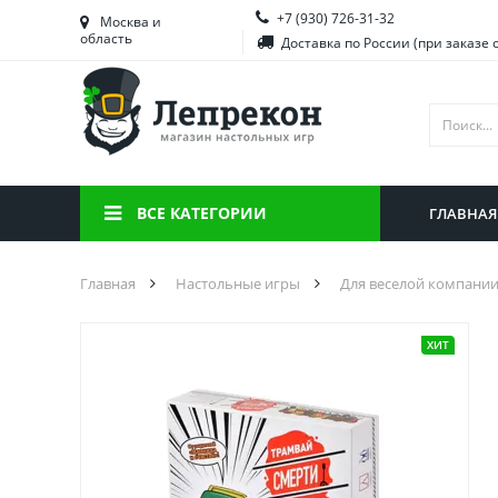
+7 (930) 726-31-32
Башкортостан
Морд
Москва и
область
Доставка по России (при заказе 
Брянская область
Моск
Вологодская область
Ниже
Воронежская область
Ново
Иркутская область
Омск
ВСЕ КАТЕГОРИИ
ГЛАВНАЯ
Калининградская область
Орен
Главная
Настольные игры
Для веселой компани
ХИТ