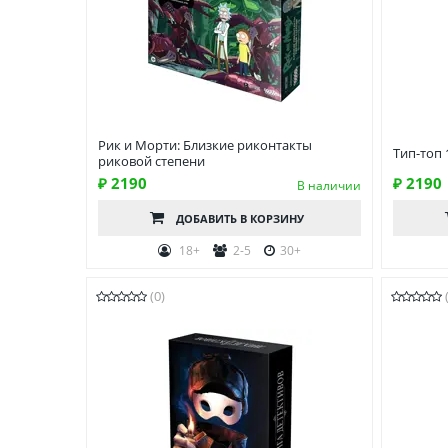
Рик и Морти: Близкие риконтакты
Тип-топ 
риковой степени
₽ 2190
₽ 2190
В наличии
ДОБАВИТЬ
В КОРЗИНУ
18+
2-5
30+
(0)