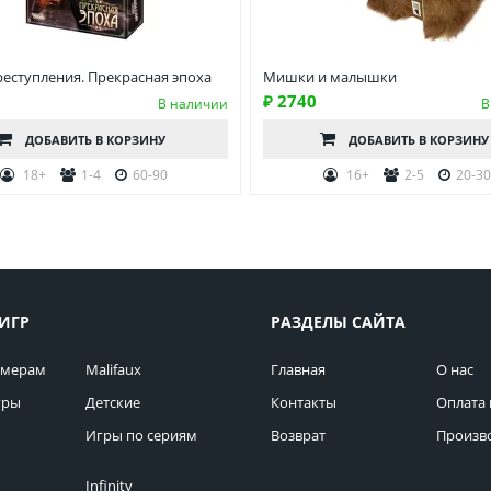
реступления. Прекрасная эпоха
Мишки и малышки
₽ 2740
В наличии
В
ДОБАВИТЬ
В КОРЗИНУ
ДОБАВИТЬ
В КОРЗИНУ
18+
1-4
60-90
16+
2-5
20-3
ИГР
РАЗДЕЛЫ САЙТА
омерам
Malifaux
Главная
О нас
гры
Детские
Контакты
Оплата 
Игры по сериям
Возврат
Произв
Infinity