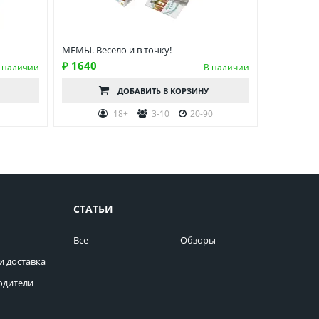
МЕМЫ. Весело и в точку!
₽ 1640
 наличии
В наличии
ДОБАВИТЬ
В КОРЗИНУ
0
18+
3-10
20-90
СТАТЬИ
Все
Обзоры
и доставка
одители