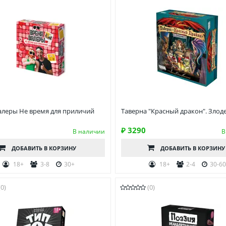
алеры Не время для приличий
Таверна "Красный дракон". Злод
₽ 3290
В наличии
В
ДОБАВИТЬ
В КОРЗИНУ
ДОБАВИТЬ
В КОРЗИНУ
18+
3-8
30+
18+
2-4
30-6
(0)
(0)