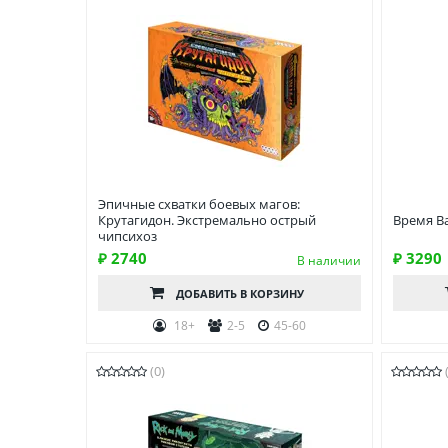
Эпичные схватки боевых магов:
Крутагидон. Экстремально острый
Время В
чипсихоз
₽ 2740
₽ 3290
В наличии
ДОБАВИТЬ
В КОРЗИНУ
18+
2-5
45-60
(0)