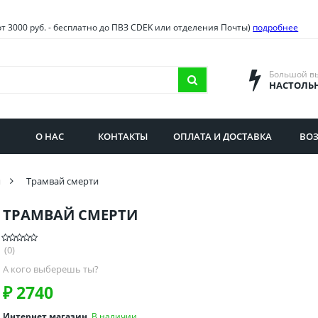
овия
Санкт-Петербург и облас
от 3000 руб. - бесплатно до ПВЗ CDEK или отделения Почты)
подробнее
ва и область
Самарская область
городская область
Саратовская область
Большой в
НАСТОЛЬ
сибирская область
Свердловская область
ая область
Смоленская область
О НАС
КОНТАКТЫ
ОПЛАТА И ДОСТАВКА
ВОЗ
бургская область
Ставропольский край
и
Трамвай смерти
ТРАМВАЙ СМЕРТИ
(0)
А кого выберешь ты?
₽
2740
Интернет магазин
В наличии