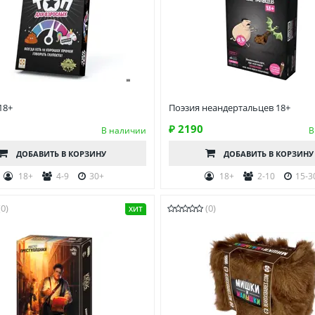
18+
Поэзия неандертальцев 18+
₽ 2190
В наличии
В
ДОБАВИТЬ
В КОРЗИНУ
ДОБАВИТЬ
В КОРЗИНУ
18+
4-9
30+
18+
2-10
15-3
(0)
(0)
ХИТ