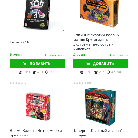
Эпичные схватки боевых
магов: Крутагидон.
Тип-топ 18+
Экстремально острый
чипсихоз
₽ 2190
В наличии
₽ 2740
В наличии
ДОБАВИТЬ
ДОБАВИТЬ
18+
4-9
30+
18+
2-5
45-60
(0)
(0)
Время Валеры Не время для
Таверна "Красный дракон".
приличий
Злодеи