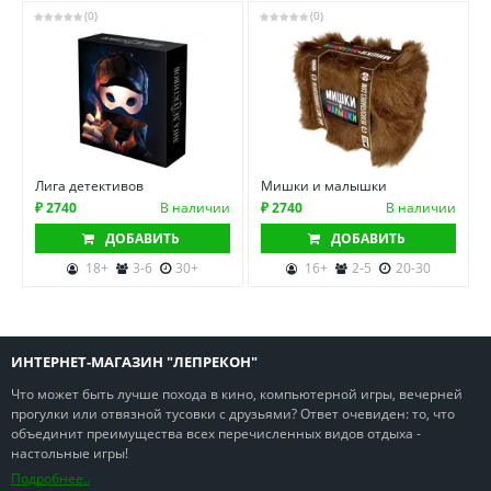
(0)
(0)
Лига детективов
Мишки и малышки
₽ 2740
В наличии
₽ 2740
В наличии
ДОБАВИТЬ
ДОБАВИТЬ
18+
3-6
30+
16+
2-5
20-30
ИНТЕРНЕТ-МАГАЗИН "ЛЕПРЕКОН"
Что может быть лучше похода в кино, компьютерной игры, вечерней
прогулки или отвязной тусовки с друзьями? Ответ очевиден: то, что
объединит преимущества всех перечисленных видов отдыха -
настольные игры!
Подробнее..