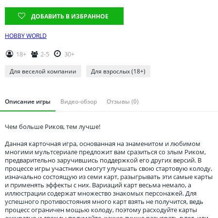
Томская область
ДОБАВИТЬ В ИЗБРАННОЕ
Тюменская область
Удмуртия
HOBBY WORLD
Ульяновская область
18+
2-5
30+
Для веселой компании
Для взрослых (18+)
Описание игры
Видео-обзор
Отзывы (0)
Чем больше Риков, тем лучше!
Данная карточная игра, основанная на знаменитом и любимом
многими мультсериале предложит вам сразиться со злым Риком,
предварительно заручившись поддержкой его других версий. В
процессе игры участники смогут улучшать свою стартовую колоду,
изначально состоящую из семи карт, разыгрывать эти самые карты
и применять эффекты с них. Вариаций карт весьма немало, а
иллюстрации содержат множество знакомых персонажей. Для
успешного противостояния много карт взять не получится, ведь
процесс ограничен мощью колоду, поэтому расходуйте карты
аккуратно и дважды подумайте, какую лучше разыграть в тот, или