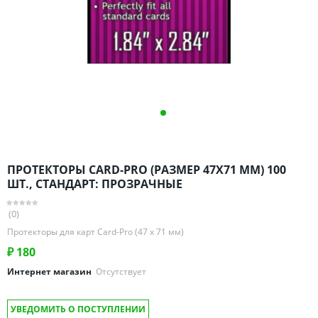
Омская область
Оренбургская область
Пензенская область
Пермский край
Ростовская область
Рязанская область
Санкт-Петербург и область
Самарская область
ПРОТЕКТОРЫ CARD-PRO (РАЗМЕР 47Х71 ММ) 100
Саратовская область
ШТ., СТАНДАРТ: ПРОЗРАЧНЫЕ
Свердловская область
(0)
Смоленская область
Протекторы для карт Card-Pro (47 х 71 мм)
Ставропольский край
₽
180
Тамбовская область
Интернет магазин
Отсутствует
Татарстан
Тверская область
УВЕДОМИТЬ О ПОСТУПЛЕНИИ