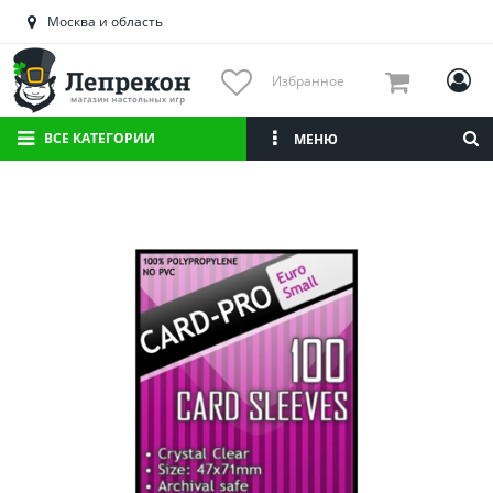
Астраханская область
Москва и область
Башкортостан
Брянская область
Избранное
Вологодская область
Воронежская область
ВСЕ КАТЕГОРИИ
МЕНЮ
Иркутская область
Калининградская область
Кировская область
Краснодарский край
Красноярский край
Липецкая область
Мордовия
Москва и область
Нижегородская область
Новосибирская область