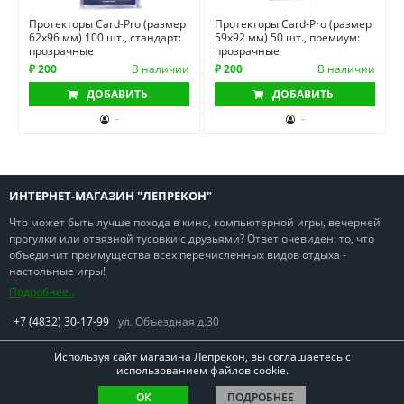
Протекторы Card-Pro (размер
Протекторы Card-Pro (размер
62х96 мм) 100 шт., стандарт:
59х92 мм) 50 шт., премиум:
прозрачные
прозрачные
₽ 200
В наличии
₽ 200
В наличии
ДОБАВИТЬ
ДОБАВИТЬ
-
-
ИНТЕРНЕТ-МАГАЗИН "ЛЕПРЕКОН"
Что может быть лучше похода в кино, компьютерной игры, вечерней
прогулки или отвязной тусовки с друзьями? Ответ очевиден: то, что
объединит преимущества всех перечисленных видов отдыха -
настольные игры!
Подробнее..
+7 (4832) 30-17-99
ул. Объездная д.30
Используя сайт магазина Лепрекон, вы соглашаетесь с
использованием файлов cookie.
Copyright © Лепрекон 2013-2026. Все права защищены
ОК
ПОДРОБНЕЕ