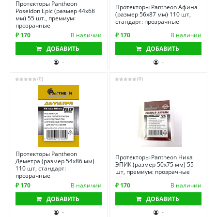
Протекторы Pantheon
Протекторы Pantheon Афина
Poseidon Epic (размер 44х68
(размер 56х87 мм) 110 шт,
мм) 55 шт., премиум:
стандарт: прозрачные
прозрачные
₽ 170
В наличии
₽ 170
В наличии
ДОБАВИТЬ
ДОБАВИТЬ
-
-
(0)
(0)
Протекторы Pantheon
Протекторы Pantheon Ника
Деметра (размер 54х86 мм)
ЭПИК (размер 50х75 мм) 55
110 шт, стандарт:
шт, премиум: прозрачные
прозрачные
₽ 170
В наличии
₽ 170
В наличии
ДОБАВИТЬ
ДОБАВИТЬ
-
-