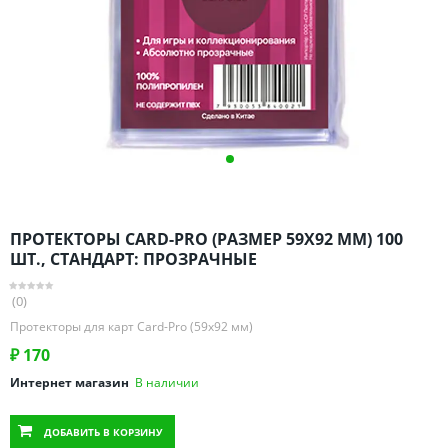
Омская область
Оренбургская область
Пензенская область
Пермский край
Ростовская область
Рязанская область
Санкт-Петербург и область
Самарская область
ПРОТЕКТОРЫ CARD-PRO (РАЗМЕР 59Х92 ММ) 100
Саратовская область
ШТ., СТАНДАРТ: ПРОЗРАЧНЫЕ
Свердловская область
(0)
Смоленская область
Протекторы для карт Card-Pro (59x92 мм)
Ставропольский край
₽
170
Тамбовская область
Интернет магазин
В наличии
Татарстан
Тверская область
ДОБАВИТЬ
В КОРЗИНУ