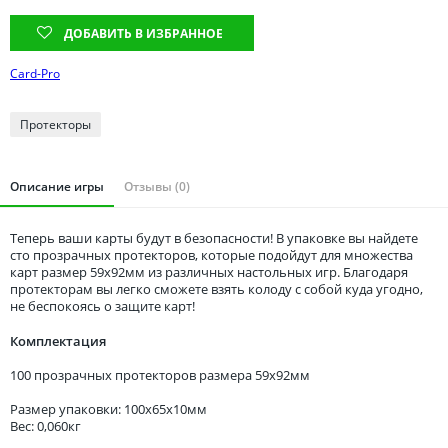
Томская область
ДОБАВИТЬ В ИЗБРАННОЕ
Тюменская область
Удмуртия
Card-Pro
Ульяновская область
Протекторы
Описание игры
Отзывы (0)
Теперь ваши карты будут в безопасности! В упаковке вы найдете
сто прозрачных протекторов, которые подойдут для множества
карт размер 59x92мм из различных настольных игр. Благодаря
протекторам вы легко сможете взять колоду с собой куда угодно,
не беспокоясь о защите карт!
Комплектация
100 прозрачных протекторов размера 59x92мм
Размер упаковки: 100x65x10мм
Вес: 0,060кг