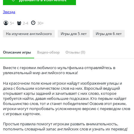
Томская область
Тюменская область
Звезда
Удмуртия
5+
2-4
30+
Ульяновская область
На изучение английского
Игры для 5 лет
Игры для 6 лет
Описание игры
Видео-обзор
Отзывы (0)
Вместе с героями любимого мультфильма отправляйтесь в
увлекательный мир английского языка!
На красочном поле юные игроки найдут изображения улицы и
дома с большим количеством слов на них. Взрослый ведущий
открывает карты заданий и зачитывает с них слово, которое
требуется найти, давая небольшие подсказки. Кто первым найдет
большинство слов, тот и станет победителем! Освоив этот режим,
игроки могут попробовать усложненную версию с переводом слов
с игровых карточек.
Простые правила помогут игрокам развить внимательность,
пополнить словарный запас английских слов и узнать их перевод!