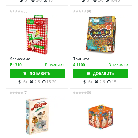
5+
2-6
15+
6+
2-6
10-15
(0)
(0)
Делиссимо
Твинити
₽ 1310
В наличии
₽ 1100
В наличии
ДОБАВИТЬ
ДОБАВИТЬ
6+
2-5
15-20
6+
2-6
15+
(0)
(0)