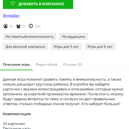
Томская область
ДОБАВИТЬ В ИЗБРАННОЕ
Тюменская область
ИнтерХит
Удмуртия
5+
2+
10+
Ульяновская область
На память/внимательность
На эрудицию
Для веселой компании
Игры для 5 лет
Игры для 6 лет
Описание игры
Видео-обзор
Отзывы (0)
Данная игра поможет развить память и внимательность, а также
сильно расширит кругозор ребенка. В коробке вы найдете
карточки с яркими иллюстрациями и описаниями, которые нужно
запомнить за короткий промежуток времени. После этого, игроку
будут заданы вопросы по теме, и сколько он даст правильных
ответов, столько победных очков получит. Кто наберет больше?
Комплектация
53 карточки
Песочные часы