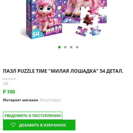
Омская область
Оренбургская область
Пензенская область
Пермский край
Ростовская область
Рязанская область
Санкт-Петербург и область
Самарская область
ПАЗЛ PUZZLE TIME "МИЛАЯ ЛОШАДКА" 54 ДЕТАЛ.
Саратовская область
Свердловская область
(0)
Смоленская область
₽
100
Ставропольский край
Интернет магазин
Отсутствует
Тамбовская область
УВЕДОМИТЬ О ПОСТУПЛЕНИИ
Татарстан
ДОБАВИТЬ В ИЗБРАННОЕ
Тверская область