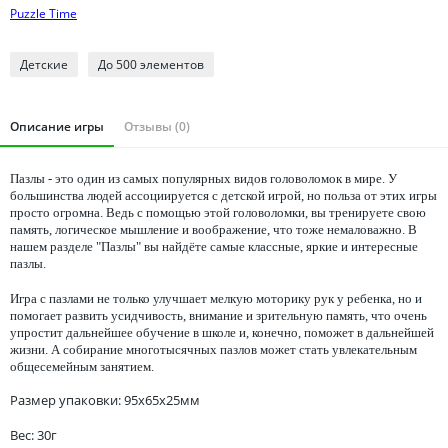
Томская область
Puzzle Time
Тюменская область
Удмуртия
Детcкие
До 500 элементов
Ульяновская область
Описание игры
Отзывы (0)
Пазлы - это один из самых популярных видов головоломок в мире. У
большинства людей ассоциируется с детской игрой, но польза от этих игры
просто огромна. Ведь с помощью этой головоломки, вы тренируете свою
память, логическое мышление и воображение, что тоже немаловажно. В
нашем разделе "Пазлы" вы найдёте самые классные, яркие и интересные
пазлы.
Игра с пазлами не только улучшает мелкую моторику рук у ребенка, но и
помогает развить усидчивость, внимание и зрительную память, что очень
упростит дальнейшее обучение в школе и, конечно, поможет в дальнейшей
жизни. А собирание многотысячных пазлов может стать увлекательным
общесемейным занятием.
Размер упаковки: 95x65x25мм
Вес: 30г