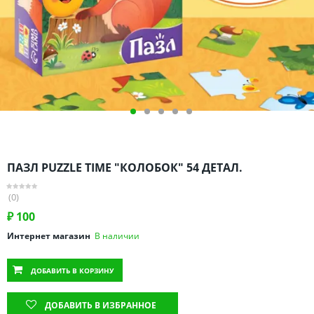
Омская область
Оренбургская область
Пензенская область
Пермский край
Ростовская область
Рязанская область
Санкт-Петербург и область
Самарская область
ПАЗЛ PUZZLE TIME "КОЛОБОК" 54 ДЕТАЛ.
Саратовская область
Свердловская область
(0)
Смоленская область
₽
100
Ставропольский край
Интернет магазин
В наличии
Тамбовская область
ДОБАВИТЬ
В КОРЗИНУ
Татарстан
Тверская область
ДОБАВИТЬ В ИЗБРАННОЕ