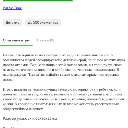
Томская область
Puzzle Time
Тюменская область
Удмуртия
Детcкие
До 500 элементов
Ульяновская область
Описание игры
Отзывы (0)
Пазлы - это один из самых популярных видов головоломок в мире. У
большинства людей ассоциируется с детской игрой, но польза от этих игры
просто огромна. Ведь с помощью этой головоломки, вы тренируете свою
память, логическое мышление и воображение, что тоже немаловажно. В
нашем разделе "Пазлы" вы найдёте самые классные, яркие и интересные
пазлы.
Игра с пазлами не только улучшает мелкую моторику рук у ребенка, но и
помогает развить усидчивость, внимание и зрительную память, что очень
упростит дальнейшее обучение в школе и, конечно, поможет в дальнейшей
жизни. А собирание многотысячных пазлов может стать увлекательным
общесемейным занятием.
Размер упаковки: 65x90x25мм